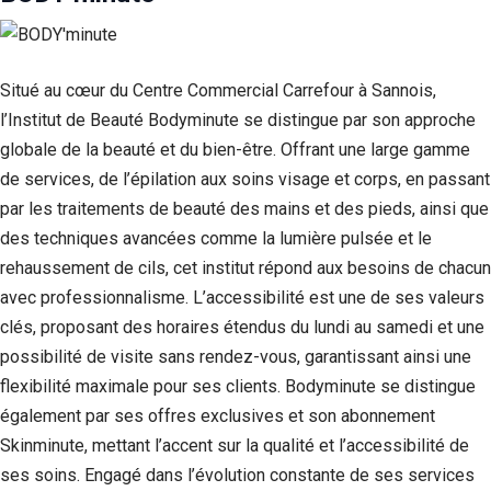
Si vous
refusez ces
cookies,
certaines
Situé au cœur du Centre Commercial Carrefour à Sannois,
fonctionnalités
l’Institut de Beauté Bodyminute se distingue par son approche
disparaîtront
du site Web.
globale de la beauté et du bien-être. Offrant une large gamme
de services, de l’épilation aux soins visage et corps, en passant
par les traitements de beauté des mains et des pieds, ainsi que
Marketing
En partageant
des techniques avancées comme la lumière pulsée et le
votre intérêt et
rehaussement de cils, cet institut répond aux besoins de chacun
votre
avec professionnalisme. L’accessibilité est une de ses valeurs
comportement
lorsque vous
clés, proposant des horaires étendus du lundi au samedi et une
visitez notre
possibilité de visite sans rendez-vous, garantissant ainsi une
site, vous
augmentez les
flexibilité maximale pour ses clients. Bodyminute se distingue
chances de
également par ses offres exclusives et son abonnement
voir du
Skinminute, mettant l’accent sur la qualité et l’accessibilité de
contenu et des
offres
ses soins. Engagé dans l’évolution constante de ses services
personnalisés.