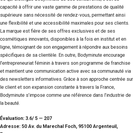
capacité à offrir une vaste gamme de prestations de qualité
supérieure sans nécessité de rendez-vous, permettant ainsi
une flexibilité et une accessibilité maximales pour ses clients.
La marque est fière de ses offres exclusives et de ses
cosmétiques innovants, disponibles à la fois en institut et en
ligne, témoignant de son engagement à répondre aux besoins
spécifiques de sa clientèle. En outre, Bodyminute encourage
l’entrepreneuriat féminin à travers son programme de franchise
et maintient une communication active avec sa communauté via
des newsletters informatives. Grâce à son approche centrée sur
Nécessaire
le client et son expansion constante à travers la France,
Ces cookies ne
sont pas
Bodyminute s’impose comme une référence dans l’industrie de
facultatifs. Ils
la beauté.
sont
nécessaires au
fonctionnement
Évaluation: 3.6/ 5 — 207
du site Web.
Adresse: 50 Av. du Marechal Foch, 95100 Argenteuil,