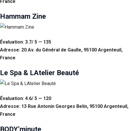
France
Statistiques
Hammam Zine
Afin que
nous
puissions
améliorer la
fonctionnalité
Évaluation: 3.7/ 5 — 135
et la structure
du site Web,
Adresse: 20 Av. du Général de Gaulle, 95100 Argenteuil,
en fonction
France
de la façon
dont le site
Web est
Le Spa & LAtelier Beauté
utilisé.
Experience
Évaluation: 4.6/ 5 — 120
Afin que notre
Adresse: 13 Rue Antonin Georges Belin, 95100 Argenteuil,
site Web
fonctionne
France
aussi bien que
possible lors
BODY’minute
de votre visite.