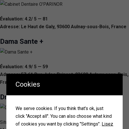
Évaluation: 4.2/ 5 — 81
Adresse: Le Haut de Galy, 93600 Aulnay-sous-Bois, France
Dama Sante +
Évaluation: 4.9/ 5 — 59
Adresse: 57-61 Rue Jules Princet, 93600 Aulnay-sous-Bois,
France
Cookies
Dr Morgiane RABHI
We serve cookies. If you think that's ok, just
click "Accept all". You can also choose what kind
Située au cœur d’Aulnay-sous-Bois, la clinique dentaire du Dr
of cookies you want by clicking "Settings".
Lisez