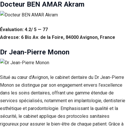
Docteur BEN AMAR Akram
Évaluation: 4.2/ 5 — 77
Adresse: 6 Bis Av. de la Foire, 84000 Avignon, France
Dr Jean-Pierre Monon
Situé au cœur d’Avignon, le cabinet dentaire du Dr Jean-Pierre
Nécessaire
Monon se distingue par son engagement envers l’excellence
Ces cookies ne
sont pas
dans les soins dentaires, offrant une gamme étendue de
facultatifs. Ils
services spécialisés, notamment en implantologie, dentisterie
sont
nécessaires au
esthétique et parodontologie. Emphasissant la qualité et la
fonctionnement
sécurité, le cabinet applique des protocoles sanitaires
du site Web.
rigoureux pour assurer le bien-être de chaque patient. Grâce à