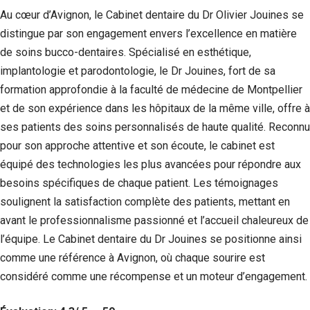
Si vous
Au cœur d’Avignon, le Cabinet dentaire du Dr Olivier Jouines se
refusez ces
distingue par son engagement envers l’excellence en matière
cookies,
certaines
de soins bucco-dentaires. Spécialisé en esthétique,
fonctionnalités
implantologie et parodontologie, le Dr Jouines, fort de sa
disparaîtront
du site Web.
formation approfondie à la faculté de médecine de Montpellier
et de son expérience dans les hôpitaux de la même ville, offre à
ses patients des soins personnalisés de haute qualité. Reconnu
Marketing
pour son approche attentive et son écoute, le cabinet est
En partageant
votre intérêt et
équipé des technologies les plus avancées pour répondre aux
votre
besoins spécifiques de chaque patient. Les témoignages
comportement
soulignent la satisfaction complète des patients, mettant en
lorsque vous
visitez notre
avant le professionnalisme passionné et l’accueil chaleureux de
site, vous
l’équipe. Le Cabinet dentaire du Dr Jouines se positionne ainsi
augmentez les
chances de
comme une référence à Avignon, où chaque sourire est
voir du
considéré comme une récompense et un moteur d’engagement.
contenu et des
offres
personnalisés.