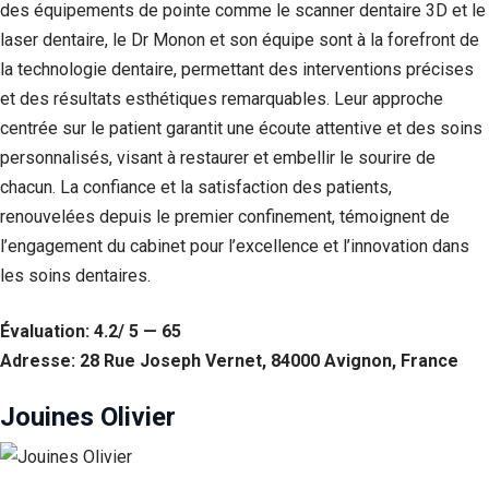
des équipements de pointe comme le scanner dentaire 3D et le
Statistiques
laser dentaire, le Dr Monon et son équipe sont à la forefront de
Afin que
la technologie dentaire, permettant des interventions précises
nous
et des résultats esthétiques remarquables. Leur approche
puissions
améliorer la
centrée sur le patient garantit une écoute attentive et des soins
fonctionnalité
personnalisés, visant à restaurer et embellir le sourire de
et la structure
du site Web,
chacun. La confiance et la satisfaction des patients,
en fonction
renouvelées depuis le premier confinement, témoignent de
de la façon
dont le site
l’engagement du cabinet pour l’excellence et l’innovation dans
Web est
les soins dentaires.
utilisé.
Évaluation: 4.2/ 5 — 65
Experience
Adresse: 28 Rue Joseph Vernet, 84000 Avignon, France
Afin que notre
site Web
Jouines Olivier
fonctionne
aussi bien que
possible lors
de votre visite.