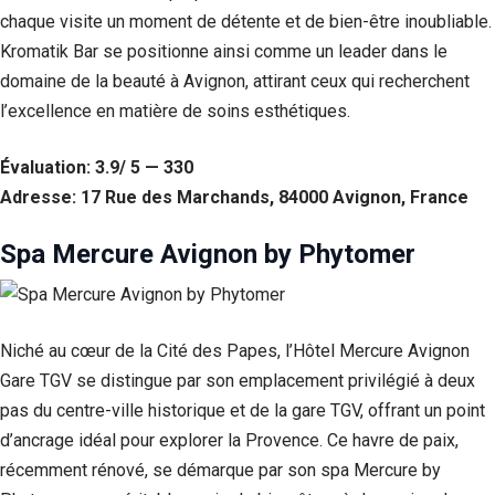
chaque visite un moment de détente et de bien-être inoubliable.
Kromatik Bar se positionne ainsi comme un leader dans le
domaine de la beauté à Avignon, attirant ceux qui recherchent
l’excellence en matière de soins esthétiques.
Évaluation: 3.9/ 5 — 330
Adresse: 17 Rue des Marchands, 84000 Avignon, France
Spa Mercure Avignon by Phytomer
Nécessaire
Ces cookies ne
Niché au cœur de la Cité des Papes, l’Hôtel Mercure Avignon
sont pas
facultatifs. Ils
Gare TGV se distingue par son emplacement privilégié à deux
sont
pas du centre-ville historique et de la gare TGV, offrant un point
nécessaires au
fonctionnement
d’ancrage idéal pour explorer la Provence. Ce havre de paix,
du site Web.
récemment rénové, se démarque par son spa Mercure by