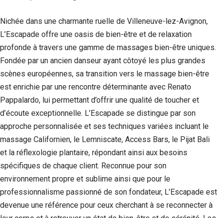
Si vous
refusez ces
Nichée dans une charmante ruelle de Villeneuve-lez-Avignon,
cookies,
L’Escapade offre une oasis de bien-être et de relaxation
certaines
fonctionnalités
profonde à travers une gamme de massages bien-être uniques.
disparaîtront
Fondée par un ancien danseur ayant côtoyé les plus grandes
du site Web.
scènes européennes, sa transition vers le massage bien-être
est enrichie par une rencontre déterminante avec Renato
Marketing
Pappalardo, lui permettant d’offrir une qualité de toucher et
En partageant
d’écoute exceptionnelle. L’Escapade se distingue par son
votre intérêt et
votre
approche personnalisée et ses techniques variées incluant le
comportement
massage Californien, le Lemniscate, Access Bars, le Pijat Bali
lorsque vous
visitez notre
et la réflexologie plantaire, répondant ainsi aux besoins
site, vous
spécifiques de chaque client. Reconnue pour son
augmentez les
environnement propre et sublime ainsi que pour le
chances de
voir du
professionnalisme passionné de son fondateur, L’Escapade est
contenu et des
devenue une référence pour ceux cherchant à se reconnecter à
offres
personnalisés.