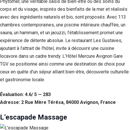
Phytomer, une véritable oasis de bien-être où des soins du
corps et du visage, inspirés des bienfaits de la mer et réalisés
Statistiques
Afin que
avec des ingrédients naturels et bio, sont proposés. Avec 113
nous
chambres contemporaines, une piscine intérieure chauffée, un
puissions
améliorer la
sauna, un hammam, et un jacuzzi, l’établissement promet une
fonctionnalité
expérience de détente absolue. Le restaurant Les Gustaves,
et la structure
ajoutant à l’attrait de l’hôtel, invite à découvrir une cuisine
du site Web,
en fonction
locavore dans un cadre trendy. L’Hôtel Mercure Avignon Gare
de la façon
TGV se positionne ainsi comme une destination de choix pour
dont le site
Web est
ceux en quête d’un séjour alliant bien-être, découverte culturelle
utilisé.
et gastronomie locale.
Évaluation: 4.6/ 5 — 283
Experience
Afin que notre
Adresse: 2 Rue Mère Térésa, 84000 Avignon, France
site Web
fonctionne
L’escapade Massage
aussi bien que
possible lors
de votre visite.