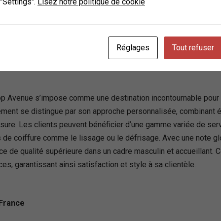
 "Settings".
Lisez notre politique de cookie
ance
Réglages
Tout refuser
çon
hop Avenue s’impose comme une destination incontournable pour 
ement se distingue par son approche personnalisée, combinant éc
re. Les clients peuvent bénéficier d’une gamme variée de servi
s de coiffure comme le lissage ou le défrisage. Avec une note gl
 de qualité supérieure dans un cadre masculin et accueillant. C
es, garantissant ainsi satisfaction et style à sa clientèle.
 France