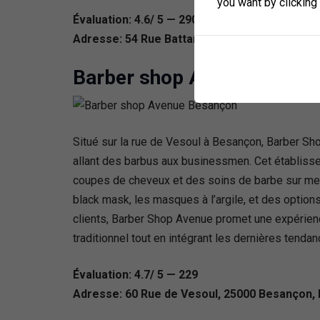
you want by clicking
Évaluation: 4.6/ 5 — 290
Adresse: 54 Rue Battant, 25000 Besançon, Fr
Barber shop Avenue Besan
Situé sur la rue de Vesoul à Besançon, Barber S
allant des barbus aux businessmen. Cet établiss
coupes de cheveux et des soins de barbe sur mesu
black mask, les masques à l’argile, et des option
clients, Barber Shop Avenue promet une expérience
traditionnel tout en intégrant les dernières tendanc
Évaluation: 4.7/ 5 — 229
Adresse: 60 Rue de Vesoul, 25000 Besançon,