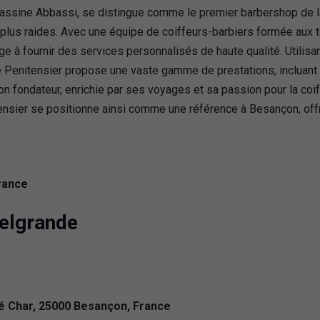
ssine Abbassi, se distingue comme le premier barbershop de la v
plus raides. Avec une équipe de coiffeurs-barbiers formée aux t
age à fournir des services personnalisés de haute qualité. Utili
Penitensier propose une vaste gamme de prestations, incluant c
on fondateur, enrichie par ses voyages et sa passion pour la coif
itensier se positionne ainsi comme une référence à Besançon, of
rance
Delgrande
né Char, 25000 Besançon, France