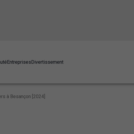
auté
Entreprises
Divertissement
ers à Besançon [2024]