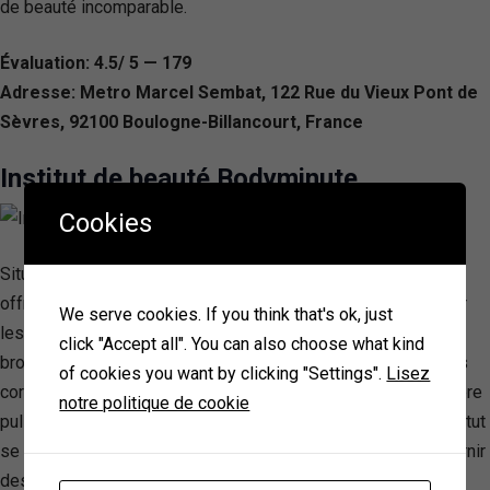
de beauté incomparable.
Évaluation: 4.5/ 5 — 179
Adresse: Metro Marcel Sembat, 122 Rue du Vieux Pont de
Sèvres, 92100 Boulogne-Billancourt, France
Institut de beauté Bodyminute
Cookies
Situé à Boulogne Billancourt, l’institut de beauté Bodyminute
offre une gamme complète de services allant des soins pour
We serve cookies. If you think that's ok, just
les mains et les pieds, aux évolutions esthétiques comme le
click "Accept all". You can also choose what kind
browlift et le rehaussement de cils, en passant par des soins
of cookies you want by clicking "Settings".
Lisez
corporels, d’épilation, du visage, et des traitements à la lumière
notre politique de cookie
pulsée. Connu pour son approche sans rendez-vous, cet institut
se distingue par sa facilité d’accès et son engagement à fournir
des services de beauté de haute qualité à tous ses clients.