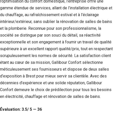
l’optimisation du confort domestique, l’entreprise offre une
Si vous
gamme étendue de services, allant de l’installation électrique et
refusez ces
cookies,
du chauffage, au rafraîchissement estival et à l’éclairage
certaines
intérieur/extérieur, sans oublier la rénovation de salles de bains
fonctionnalités
disparaîtront
et la plomberie. Reconnue pour son professionnalisme, la
du site Web.
société se distingue par son souci du détail, sa réactivité
exceptionnelle et son engagement à fournir un travail de qualité
supérieure à un excellent rapport qualité/prix, tout en respectant
Marketing
En partageant
scrupuleusement les normes de sécurité. La satisfaction client
votre intérêt et
étant au cœur de sa mission, Gallibour Confort sélectionne
votre
comportement
méticuleusement ses fournisseurs et dispose de deux salles
lorsque vous
d’exposition à Brest pour mieux servir sa clientèle. Avec des
visitez notre
décennies d’expérience et une solide réputation, Gallibour
site, vous
augmentez les
Confort demeure le choix de prédilection pour tous les besoins
chances de
en électricité, chauffage et rénovation de salles de bains.
voir du
contenu et des
offres
Évaluation: 3.5/ 5 — 36
personnalisés.