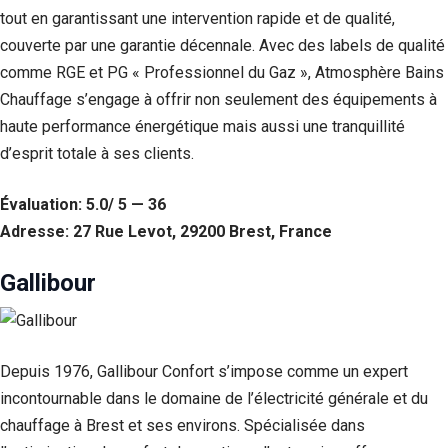
tout en garantissant une intervention rapide et de qualité,
Statistiques
couverte par une garantie décennale. Avec des labels de qualité
Afin que
nous
comme RGE et PG « Professionnel du Gaz », Atmosphère Bains
puissions
Chauffage s’engage à offrir non seulement des équipements à
améliorer la
haute performance énergétique mais aussi une tranquillité
fonctionnalité
et la structure
d’esprit totale à ses clients.
du site Web,
en fonction
Évaluation: 5.0/ 5 — 36
de la façon
dont le site
Adresse: 27 Rue Levot, 29200 Brest, France
Web est
utilisé.
Gallibour
Experience
Afin que notre
site Web
Depuis 1976, Gallibour Confort s’impose comme un expert
fonctionne
incontournable dans le domaine de l’électricité générale et du
aussi bien que
chauffage à Brest et ses environs. Spécialisée dans
possible lors
de votre visite.