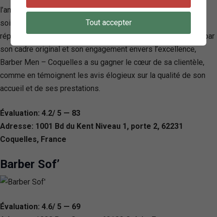
l’ancienne aux coupes contemporaines, en passant par des
Tout accepter
soins exfoliants du visage, chaque service est conçu pour
répondre aux besoins spécifiques de sa clientèle. Distinctif par
son cadre original et son engagement envers l’excellence,
Barber Men – Coquelles a su gagner le cœur de sa clientèle,
comme en témoignent les avis élogieux sur la qualité de son
accueil et de ses prestations.
Évaluation: 4.2/ 5 — 83
Adresse: 1001 Bd du Kent Niveau 1, porte 2, 62231
Coquelles, France
Barber Sof’
Évaluation: 4.6/ 5 — 69