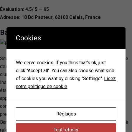
Évaluation: 4.5/ 5 — 95
Adresse: 18 Bd Pasteur, 62100 Calais, France
Barber men Coquelles
Cookies
Situé au cœur de Coquelles, Barber Men s’impose comme une
We serve cookies. If you think that's ok, just
destination incontournable pour les hommes à la recherche
click "Accept all". You can also choose what kind
d’une expérience de coiffure et de barbier haut de gamme.
of cookies you want by clicking "Settings".
Lisez
Inspiré par le style unique des barbershops new-yorkais, cet
notre politique de cookie
établissement offre un décor singulier, alliant briques
apparentes et plafond en damier, agrémenté d’une ambiance
conviviale avec un baby-foot à disposition. La qualité des
Réglages
prestations est au centre des préoccupations de l’équipe de
Barber Men, composée de professionnels passionnés prêts à
Tout refuser
relever tous les défis capillaires. Du classique rasage à