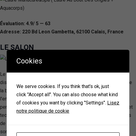
Évaluation: 4.9/ 5 — 63
Adresse: 220 Bd Leon Gambetta, 62100 Calais, France
LE SALON
Cookies
Le Salon coiffure & esthétique, situé au cœur de Calais, se
distingue par sa passion pour l’excellence dans le domaine de
We serve cookies. If you think that's ok, just
la beauté et du bien-être. Avec une mission centrée sur
click "Accept all". You can also choose what kind
l’embellissement de chaque client grâce à des services
of cookies you want by clicking "Settings".
Lisez
personnalisés, cette entreprise allie savoir-faire traditionnel et
notre politique de cookie
techniques avant-gardistes. Ses prestations, allant de coupes
de cheveux sophistiquées aux soins esthétiques innovants,
sont conçues pour répondre aux besoins uniques de chacun.