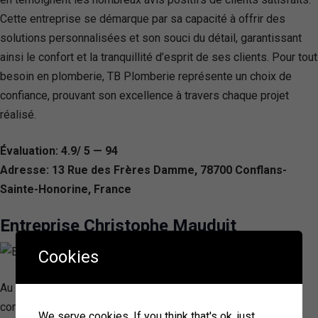
Cette entreprise se démarque par sa capacité à offrir des
solutions personnalisées et son souci du détail, garantissant
ainsi le confort et la tranquillité d’esprit de ses clients. Pour tout
besoin en plomberie, TB Plomberie représente un choix de
confiance, prouvant son excellence à travers chaque projet
réalisé.
Évaluation: 4.9/ 5 — 94
Adresse: 13 Rue des Frères Damme, 78700 Conflans-
Sainte-Honorine, France
Entreprise Christophe Mauduit
Cookies
Au cœur de Vauréal, SARL Mauduit Christophe se démarque
comme votre partenaire de confiance pour des solutions de
We serve cookies. If you think that's ok, just