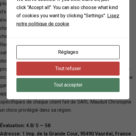
plomberie et de chauffage sur mesure. Forte de 30 ans
click "Accept all". You can also choose what kind
d’expérience, cette entreprise artisanale spécialisée offre un
of cookies you want by clicking "Settings".
Lisez
éventail de services, incluant l’installation et le dépannage de
notre politique de cookie
chauffages au gaz, au fioul, ainsi que les systèmes de
chauffage biomasse tels que les poêles à granulé de bois.
Reconnue pour son engagement envers la qualité et la
Réglages
satisfaction client, elle est certifiée RGE dans plusieurs
domaines, assurant des interventions éco-responsables et
Tout refuser
professionnelles. Les principes de SARL Mauduit Christophe
incluent des devis gratuits, des conseils personnalisés, et une
Tout accepter
garantie décennale pour une tranquillité d’esprit totale. Leur
approche axée sur l’écoute et l’adaptabilité face aux besoins
spécifiques de chaque client fait de SARL Mauduit Christophe
un choix privilégié dans sa région.
Évaluation: 4.8/ 5 — 58
Adresse: 1 Imp. de la Grande Cour, 95490 Vauréal, France