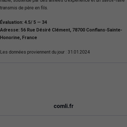
fiable, soutenue par des années d’expérience et un savoir-faire
transmis de père en fils.
Évaluation: 4.5/ 5 — 34
Adresse: 56 Rue Désiré Clément, 78700 Conflans-Sainte-
Honorine, France
Les données proviennent du jour :
31.01.2024
comli.fr