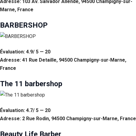
Adresse: 103 Av. Salvador Allende, 94500 Champigny-sur-
Marne, France
Statistiques
Afin que
nous
BARBERSHOP
puissions
améliorer la
fonctionnalité
et la structure
du site Web,
Évaluation: 4.9/ 5 — 20
en fonction
Adresse: 41 Rue Detaille, 94500 Champigny-sur-Marne,
de la façon
France
dont le site
Web est
utilisé.
The 11 barbershop
Experience
Afin que notre
Évaluation: 4.7/ 5 — 20
site Web
fonctionne
Adresse: 2 Rue Rodin, 94500 Champigny-sur-Marne, France
aussi bien que
possible lors
Beauty Life Barber
de votre visite.