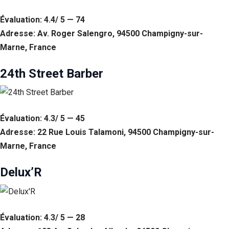
Évaluation: 4.4/ 5 — 74
Adresse: Av. Roger Salengro, 94500 Champigny-sur-
Marne, France
24th Street Barber
Évaluation: 4.3/ 5 — 45
Adresse: 22 Rue Louis Talamoni, 94500 Champigny-sur-
Nécessaire
Marne, France
Ces cookies ne
sont pas
Delux’R
facultatifs. Ils
sont
nécessaires au
fonctionnement
du site Web.
Évaluation: 4.3/ 5 — 28