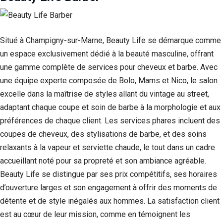
Si vous
refusez ces
cookies,
certaines
Situé à Champigny-sur-Marne, Beauty Life se démarque comme
fonctionnalités
un espace exclusivement dédié à la beauté masculine, offrant
disparaîtront
du site Web.
une gamme complète de services pour cheveux et barbe. Avec
une équipe experte composée de Bolo, Mams et Nico, le salon
excelle dans la maîtrise de styles allant du vintage au street,
Marketing
En partageant
adaptant chaque coupe et soin de barbe à la morphologie et aux
votre intérêt et
préférences de chaque client. Les services phares incluent des
votre
coupes de cheveux, des stylisations de barbe, et des soins
comportement
lorsque vous
relaxants à la vapeur et serviette chaude, le tout dans un cadre
visitez notre
accueillant noté pour sa propreté et son ambiance agréable.
site, vous
augmentez les
Beauty Life se distingue par ses prix compétitifs, ses horaires
chances de
d’ouverture larges et son engagement à offrir des moments de
voir du
détente et de style inégalés aux hommes. La satisfaction client
contenu et des
offres
est au cœur de leur mission, comme en témoignent les
personnalisés.