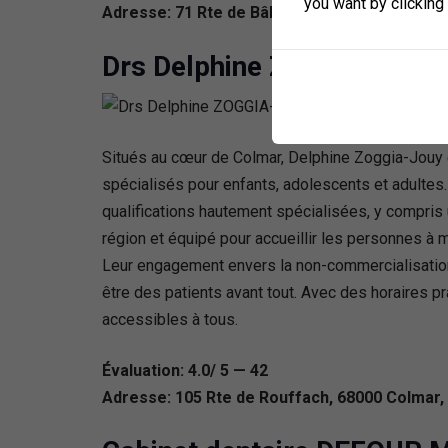
you want by clicking
Adresse: 71 Rte de Bâle, 68000 Colmar, Franc
Drs Delphine ZOGGIA-JOU
Situés au cœur de Colmar, Delphine Zoggia-Jouy 
spécialisés pour enfants, adolescents et adulte
qualifications hautement spécialisées, y compris u
région et équipé pour accueillir les personnes à 
Leur engagement envers la non-commercialisation
être des patients avant tout. Avec des horaires pr
accessibles à tous.
Évaluation: 4.0/ 5 — 42
Adresse: 105 Rte de Rouffach, 68000 Colmar,