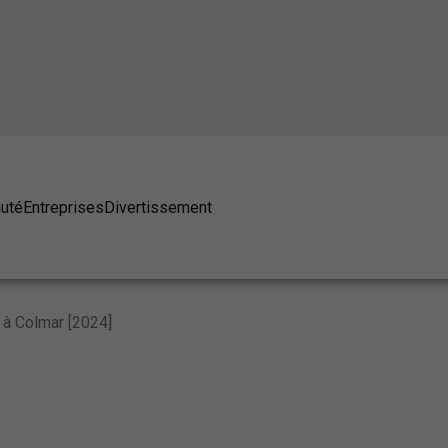
auté
Entreprises
Divertissement
 à Colmar [2024]