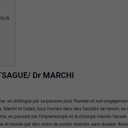
SSLIN
TSAGUE/ Dr MARCHI
er se distingue par sa passion pour l’humain et son engagement à
ue, Marchi et Galani, tous formés dans des facultés de renom, c
ntie, en passant par l’implantologie et la chirurgie maxillo-facia
que et morale par des soins de pointe réalisés sans douleur. Ave