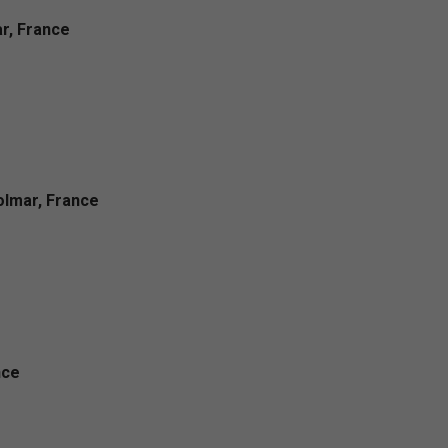
r, France
olmar, France
nce