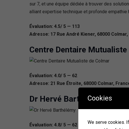
sur 7, et une équipe dédiée à trouver des soluti
alliant expertise technique et profonde empathie
Évaluation: 4.5/ 5 — 113
Adresse: 17 Rue André Kiener, 68000 Colmar,
Centre Dentaire Mutualiste
Évaluation: 4.0/ 5 — 62
Adresse: 21 Rue Étroite, 68000 Colmar, Franc
Cookies
Dr Hervé Barthélémy
We serve cookies. If 
Évaluation: 4.8/ 5 — 62