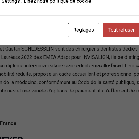
 "Settings".
Lisez notre politique de cookie
e
Y et Gaëtan SCHLOESSLIN
Réglages
Tout refuser
et Gaëtan SCHLOESSLIN sont des chirurgiens dentistes dédiés à 
s. Lauréats 2022 des EMEA Adapt pour INVISALIGN, ils se distin
n diplôme inter-universitaire crânio-dento-maxillo-facial. Leur 
mobilité réduite, propose un cadre accueillant et professionnel 
 de la médecine, conformément au Code de la santé publique, so
atiques et une variété d’options de paiement, ils s’efforcent de 
 France