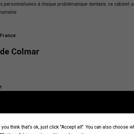
ons personnalisées à chaque problématique dentaire, ce cabinet
 humaine.
 France
 de Colmar
e
you think that's ok, just click "Accept all". You can also choose 