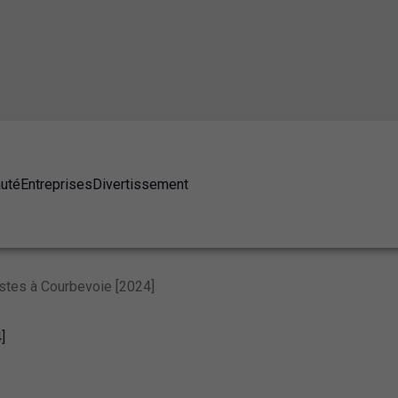
auté
Entreprises
Divertissement
stes à Courbevoie [2024]