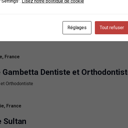
 "Settings".
Lisez notre politique de cookie
urbevoie, France
e Charras – GranDental
Réglages
Tout refuser
e, France
 Gambetta Dentiste et Orthodontist
ie, France
e Sultan