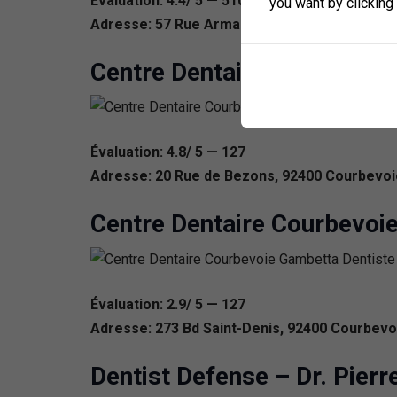
Évaluation: 4.4/ 5 — 510
you want by clicking
Adresse: 57 Rue Armand Silvestre, 92400 Co
Centre Dentaire Courbevoi
Évaluation: 4.8/ 5 — 127
Adresse: 20 Rue de Bezons, 92400 Courbevoi
Centre Dentaire Courbevoie
Évaluation: 2.9/ 5 — 127
Adresse: 273 Bd Saint-Denis, 92400 Courbevo
Dentist Defense – Dr. Pierr