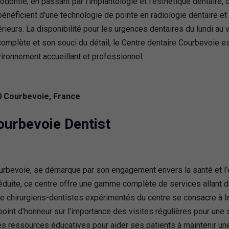
hodontie, en passant par l’implantologie et l’esthétique dentaire
bénéficient d’une technologie de pointe en radiologie dentaire 
rieurs. La disponibilité pour les urgences dentaires du lundi a
e complète et son souci du détail, le Centre dentaire Courbevoie e
ironnement accueillant et professionnel.
0 Courbevoie, France
ourbevoie Dentist
urbevoie, se démarque par son engagement envers la santé et l’
éduite, ce centre offre une gamme complète de services allant d
de chirurgiens-dentistes expérimentés du centre se consacre à la p
point d’honneur sur l’importance des visites régulières pour une
s ressources éducatives pour aider ses patients à maintenir un