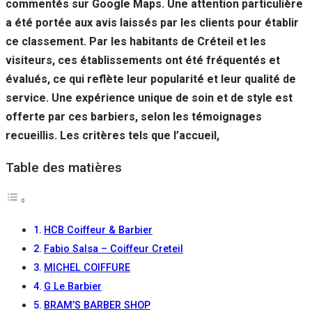
commentés sur Google Maps. Une attention particulière
Si vous
a été portée aux avis laissés par les clients pour établir
refusez ces
cookies,
ce classement. Par les habitants de Créteil et les
certaines
visiteurs, ces établissements ont été fréquentés et
fonctionnalités
disparaîtront
évalués, ce qui reflète leur popularité et leur qualité de
du site Web.
service. Une expérience unique de soin et de style est
offerte par ces barbiers, selon les témoignages
recueillis. Les critères tels que l’accueil,
Marketing
En partageant
votre intérêt et
Table des matières
votre
comportement
lorsque vous
visitez notre
site, vous
HCB Coiffeur & Barbier
augmentez les
Fabio Salsa – Coiffeur Creteil
chances de
MICHEL COIFFURE
voir du
contenu et des
G Le Barbier
offres
BRAM’S BARBER SHOP
personnalisés.