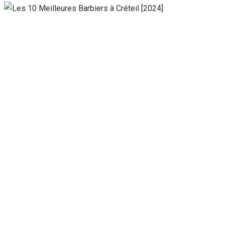
Nécessaire
Ces cookies ne
sont pas
facultatifs. Ils
sont
nécessaires au
fonctionnement
du site Web.