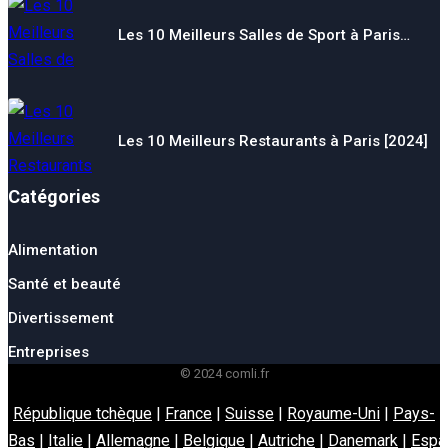
Les 10 Meilleurs Salles de Sport à Paris…
Les 10 Meilleurs Restaurants à Paris [2024]
Catégories
Alimentation
Santé et beauté
Divertissement
Entreprises
© 2024 comli.fr
République tchèque
|
France
|
Suisse
|
Royaume-Uni
|
Pays-
Bas
|
Italie
|
Allemagne
|
Belgique
|
Autriche
|
Danemark
|
Espa