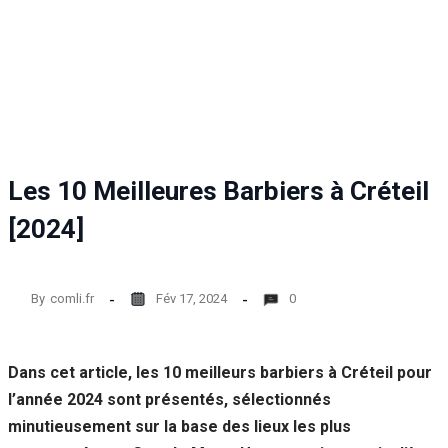
Statistiques
Afin que
nous
puissions
améliorer la
fonctionnalité
et la structure
du site Web,
en fonction
Les 10 Meilleures Barbiers à Créteil
de la façon
dont le site
[2024]
Web est
utilisé.
By
comli.fr
Fév 17, 2024
0
Experience
Afin que notre
site Web
Dans cet article, les 10 meilleurs barbiers à Créteil pour
fonctionne
l’année 2024 sont présentés, sélectionnés
aussi bien que
possible lors
minutieusement sur la base des lieux les plus
de votre visite.