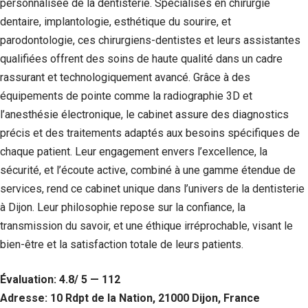
personnalisée de la dentisterie. Spécialisés en chirurgie
Si vous
dentaire, implantologie, esthétique du sourire, et
refusez ces
cookies,
parodontologie, ces chirurgiens-dentistes et leurs assistantes
certaines
qualifiées offrent des soins de haute qualité dans un cadre
fonctionnalités
disparaîtront
rassurant et technologiquement avancé. Grâce à des
du site Web.
équipements de pointe comme la radiographie 3D et
l’anesthésie électronique, le cabinet assure des diagnostics
précis et des traitements adaptés aux besoins spécifiques de
Marketing
En partageant
chaque patient. Leur engagement envers l’excellence, la
votre intérêt et
sécurité, et l’écoute active, combiné à une gamme étendue de
votre
comportement
services, rend ce cabinet unique dans l’univers de la dentisterie
lorsque vous
à Dijon. Leur philosophie repose sur la confiance, la
visitez notre
transmission du savoir, et une éthique irréprochable, visant le
site, vous
augmentez les
bien-être et la satisfaction totale de leurs patients.
chances de
voir du
Évaluation: 4.8/ 5 — 112
contenu et des
offres
Adresse: 10 Rdpt de la Nation, 21000 Dijon, France
personnalisés.