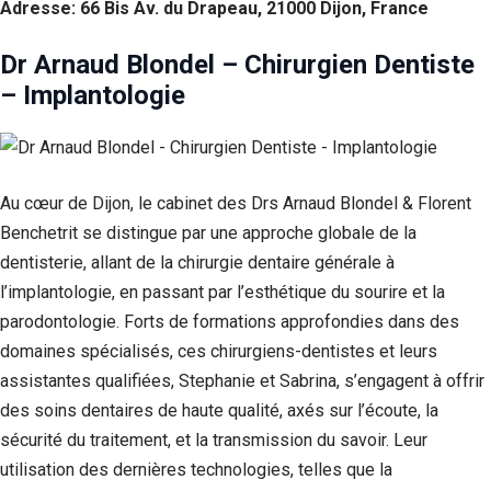
Adresse: 66 Bis Av. du Drapeau, 21000 Dijon, France
Dr Arnaud Blondel – Chirurgien Dentiste
– Implantologie
Au cœur de Dijon, le cabinet des Drs Arnaud Blondel & Florent
Benchetrit se distingue par une approche globale de la
dentisterie, allant de la chirurgie dentaire générale à
l’implantologie, en passant par l’esthétique du sourire et la
Nécessaire
parodontologie. Forts de formations approfondies dans des
Ces cookies ne
sont pas
domaines spécialisés, ces chirurgiens-dentistes et leurs
facultatifs. Ils
assistantes qualifiées, Stephanie et Sabrina, s’engagent à offrir
sont
des soins dentaires de haute qualité, axés sur l’écoute, la
nécessaires au
fonctionnement
sécurité du traitement, et la transmission du savoir. Leur
du site Web.
utilisation des dernières technologies, telles que la