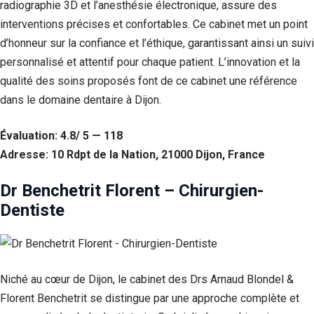
radiographie 3D et l’anesthésie électronique, assure des
Statistiques
interventions précises et confortables. Ce cabinet met un point
Afin que
d’honneur sur la confiance et l’éthique, garantissant ainsi un suivi
nous
personnalisé et attentif pour chaque patient. L’innovation et la
puissions
améliorer la
qualité des soins proposés font de ce cabinet une référence
fonctionnalité
dans le domaine dentaire à Dijon.
et la structure
du site Web,
en fonction
Évaluation: 4.8/ 5 — 118
de la façon
Adresse: 10 Rdpt de la Nation, 21000 Dijon, France
dont le site
Web est
utilisé.
Dr Benchetrit Florent – Chirurgien-
Dentiste
Experience
Afin que notre
site Web
fonctionne
Niché au cœur de Dijon, le cabinet des Drs Arnaud Blondel &
aussi bien que
Florent Benchetrit se distingue par une approche complète et
possible lors
de votre visite.