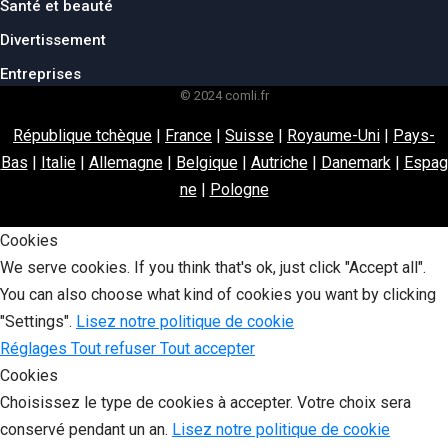
Santé et beauté
Divertissement
Entreprises
© 2024 comli.fr
République tchèque
|
France
|
Suisse
|
Royaume-Uni
|
Pays-
Bas
|
Italie
|
Allemagne
|
Belgique
|
Autriche
|
Danemark
|
Espag
ne
|
Pologne
Cookies
We serve cookies. If you think that's ok, just click "Accept all".
You can also choose what kind of cookies you want by clicking
"Settings".
Lisez notre politique de cookie
Réglages
Tout refuser
Tout accepter
Cookies
Choisissez le type de cookies à accepter. Votre choix sera
conservé pendant un an.
Lisez notre politique de cookie