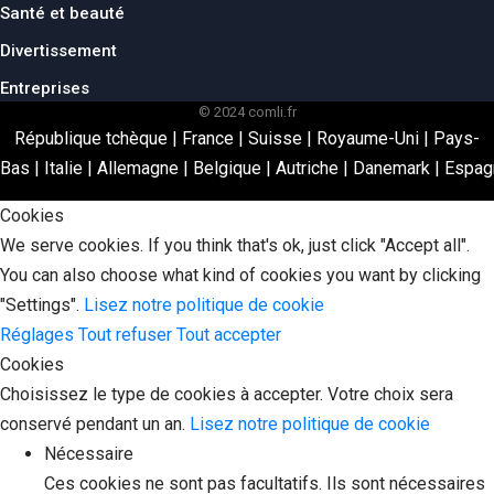
Santé et beauté
Divertissement
Entreprises
© 2024 comli.fr
République tchèque
|
France
|
Suisse
|
Royaume-Uni
|
Pays-
Bas
|
Italie
|
Allemagne
|
Belgique
|
Autriche
|
Danemark
|
Espag
Cookies
We serve cookies. If you think that's ok, just click "Accept all".
You can also choose what kind of cookies you want by clicking
"Settings".
Lisez notre politique de cookie
Réglages
Tout refuser
Tout accepter
Cookies
Choisissez le type de cookies à accepter. Votre choix sera
conservé pendant un an.
Lisez notre politique de cookie
Nécessaire
Ces cookies ne sont pas facultatifs. Ils sont nécessaires