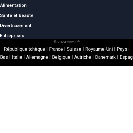
Alimentation
Santé et beauté
Divertissement
Entreprises
© 2024 comli.fr
République tchèque
|
France
|
Suisse
|
Royaume-Uni
|
Pays-
Bas
|
Italie
|
Allemagne
|
Belgique
|
Autriche
|
Danemark
|
Espag