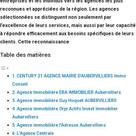
entreprises et les individus vers les agences les plus
Si vous
reconnues et appréciées de la région. Les agences
refusez ces
cookies,
sélectionnées se distinguent non seulement par
certaines
l’excellence de leurs services, mais aussi par leur capacité
fonctionnalités
disparaîtront
à répondre efficacement aux besoins spécifiques de leurs
du site Web.
clients. Cette reconnaissance
Table des matières
Marketing
En partageant
votre intérêt et
CENTURY 21 AGENCE MAIRIE D’AUBERVILLIERS Immo
votre
comportement
Conseil
lorsque vous
Agence Immobilière ERA IMMOBILIER Aubervilliers
visitez notre
site, vous
Agence immobilière Guy Hoquet AUBERVILLIERS
augmentez les
Agence immobilière Orpi Actifs Invest Immobilier
chances de
voir du
Aubervilliers
contenu et des
Agence immobilière l’Adresse Aubervilliers
offres
L’Agence Centrale
personnalisés.