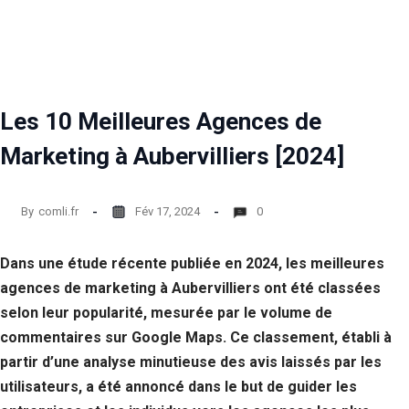
Statistiques
Afin que
nous
puissions
améliorer la
Les 10 Meilleures Agences de
fonctionnalité
et la structure
Marketing à Aubervilliers [2024]
du site Web,
en fonction
de la façon
dont le site
By
comli.fr
Fév 17, 2024
0
Web est
utilisé.
Dans une étude récente publiée en 2024, les meilleures
agences de marketing à Aubervilliers ont été classées
Experience
selon leur popularité, mesurée par le volume de
Afin que notre
site Web
commentaires sur Google Maps. Ce classement, établi à
fonctionne
partir d’une analyse minutieuse des avis laissés par les
aussi bien que
utilisateurs, a été annoncé dans le but de guider les
possible lors
de votre visite.