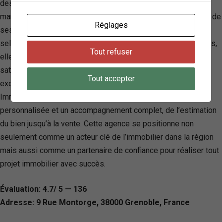
des services sur mesure incluant le home staging et des
mandats exclusifs, visant à valoriser au mieux les propriétés de
Réglages
ses clients. Élue Agence Immobilière de l’année 2023-2024
selon une étude basée sur les évaluations de consommateurs,
Tout refuser
elle prouve son excellence et son engagement envers la
satisfaction client. En plus d’une vaste sélection de biens
Tout accepter
exclusifs dans des localités prisées, Stéphane Plaza
Immobilier Grenoble se démarque par une approche
personnalisée et un accompagnement complet, de l’estimation
du bien jusqu’à la vente. Cette agence se positionne non
seulement comme un acteur clé de l’immobilier dans la région
mais aussi comme un partenaire de confiance pour réaliser tout
projet immobilier avec succès.
Évaluation: 4.7/ 5 — 136
Adresse: 9 Rue Montorge, 38000 Grenoble, France