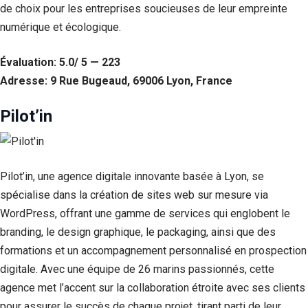
de choix pour les entreprises soucieuses de leur empreinte
Statistiques
numérique et écologique.
Afin que
nous
Évaluation: 5.0/ 5 — 223
puissions
améliorer la
Adresse: 9 Rue Bugeaud, 69006 Lyon, France
fonctionnalité
et la structure
Pilot’in
du site Web,
en fonction
de la façon
dont le site
Web est
Pilot’in, une agence digitale innovante basée à Lyon, se
utilisé.
spécialise dans la création de sites web sur mesure via
WordPress, offrant une gamme de services qui englobent le
Experience
branding, le design graphique, le packaging, ainsi que des
Afin que notre
formations et un accompagnement personnalisé en prospection
site Web
fonctionne
digitale. Avec une équipe de 26 marins passionnés, cette
aussi bien que
agence met l’accent sur la collaboration étroite avec ses clients
possible lors
de votre visite.
pour assurer le succès de chaque projet, tirant parti de leur