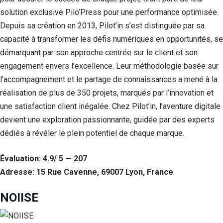
Si vous
solution exclusive Pilo’Press pour une performance optimisée.
refusez ces
Depuis sa création en 2013, Pilot’in s’est distinguée par sa
cookies,
certaines
capacité à transformer les défis numériques en opportunités, se
fonctionnalités
démarquant par son approche centrée sur le client et son
disparaîtront
du site Web.
engagement envers l’excellence. Leur méthodologie basée sur
l’accompagnement et le partage de connaissances a mené à la
réalisation de plus de 350 projets, marqués par l’innovation et
Marketing
une satisfaction client inégalée. Chez Pilot’in, l’aventure digitale
En partageant
votre intérêt et
devient une exploration passionnante, guidée par des experts
votre
dédiés à révéler le plein potentiel de chaque marque.
comportement
lorsque vous
visitez notre
Évaluation: 4.9/ 5 — 207
site, vous
Adresse: 15 Rue Cavenne, 69007 Lyon, France
augmentez les
chances de
voir du
NOIISE
contenu et des
offres
personnalisés.