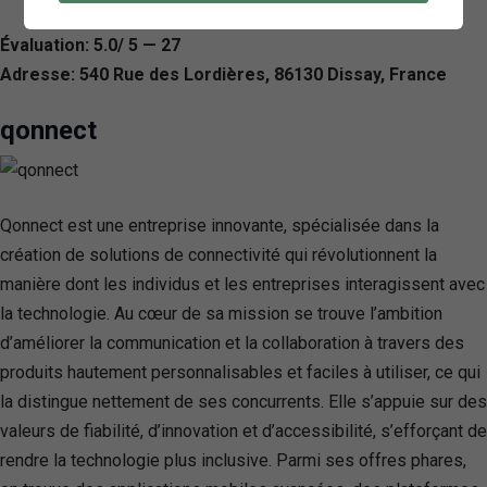
Évaluation: 5.0/ 5 — 27
Adresse: 540 Rue des Lordières, 86130 Dissay, France
qonnect
Qonnect est une entreprise innovante, spécialisée dans la
création de solutions de connectivité qui révolutionnent la
manière dont les individus et les entreprises interagissent avec
la technologie. Au cœur de sa mission se trouve l’ambition
d’améliorer la communication et la collaboration à travers des
produits hautement personnalisables et faciles à utiliser, ce qui
la distingue nettement de ses concurrents. Elle s’appuie sur des
valeurs de fiabilité, d’innovation et d’accessibilité, s’efforçant de
rendre la technologie plus inclusive. Parmi ses offres phares,