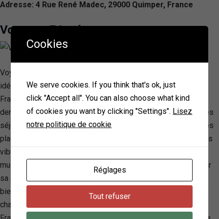
Adresse: 4 Rue René Madec, 29000 Quimper, France
Voyages E.Leclerc
Cookies
Voyages E.Leclerc se positionne comme votre compagnon
We serve cookies. If you think that's ok, just
idéal pour des escapades à tarifs avantageux, que ce soit en
click "Accept all". You can also choose what kind
France ou à travers le monde. Spécialiste des offres de
of cookies you want by clicking "Settings".
Lisez
dernière minute, cette agence de voyages en ligne promet des
notre politique de cookie
séjours mémorables, allant des vacances ensoleillées sur des
plages paradisiaques aux circuits culturels dans des capitales
vibrantes. Avec une promesse de prix compétitifs et une
multitude de destinations, Voyages E.Leclerc se distingue par
Réglages
sa capacité à proposer des vacances tout inclus, des séjours
bien-être, et bien plus encore, répondant ainsi aux désirs de
Tout refuser
chacun. Grâce à son réseau d’agences accessible partout en
France et son engagement pour un tourisme éco-responsable,