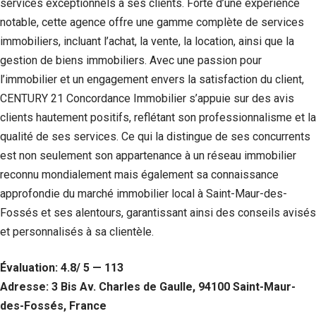
services exceptionnels à ses clients. Forte d’une expérience
notable, cette agence offre une gamme complète de services
Statistiques
Afin que
immobiliers, incluant l’achat, la vente, la location, ainsi que la
nous
gestion de biens immobiliers. Avec une passion pour
puissions
améliorer la
l’immobilier et un engagement envers la satisfaction du client,
fonctionnalité
CENTURY 21 Concordance Immobilier s’appuie sur des avis
et la structure
clients hautement positifs, reflétant son professionnalisme et la
du site Web,
en fonction
qualité de ses services. Ce qui la distingue de ses concurrents
de la façon
est non seulement son appartenance à un réseau immobilier
dont le site
Web est
reconnu mondialement mais également sa connaissance
utilisé.
approfondie du marché immobilier local à Saint-Maur-des-
Fossés et ses alentours, garantissant ainsi des conseils avisés
et personnalisés à sa clientèle.
Experience
Afin que notre
site Web
Évaluation: 4.8/ 5 — 113
fonctionne
Adresse: 3 Bis Av. Charles de Gaulle, 94100 Saint-Maur-
aussi bien que
possible lors
des-Fossés, France
de votre visite.