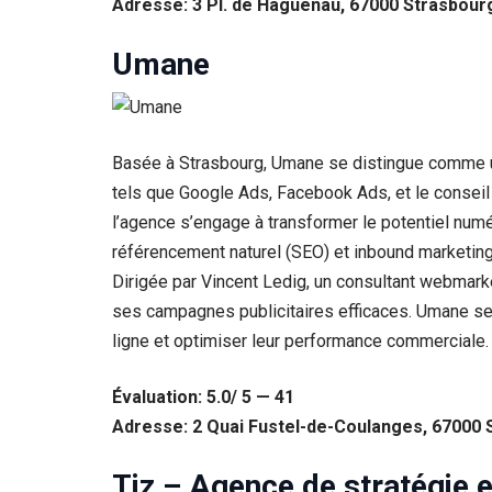
Adresse: 3 Pl. de Haguenau, 67000 Strasbour
Statistiques
Umane
Afin que
nous
puissions
améliorer la
fonctionnalité
Basée à Strasbourg, Umane se distingue comme un
et la structure
du site Web,
tels que Google Ads, Facebook Ads, et le conseil
en fonction
l’agence s’engage à transformer le potentiel num
de la façon
dont le site
référencement naturel (SEO) et inbound marketing 
Web est
Dirigée par Vincent Ledig, un consultant webmarket
utilisé.
ses campagnes publicitaires efficaces. Umane se 
ligne et optimiser leur performance commerciale.
Experience
Afin que notre
Évaluation: 5.0/ 5 — 41
site Web
fonctionne
Adresse: 2 Quai Fustel-de-Coulanges, 67000 
aussi bien que
possible lors
Tiz – Agence de stratégie e
de votre visite.