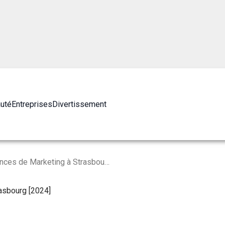
auté
Entreprises
Divertissement
Les 10 Meilleures Agences de Marketing à Strasbourg [2024]