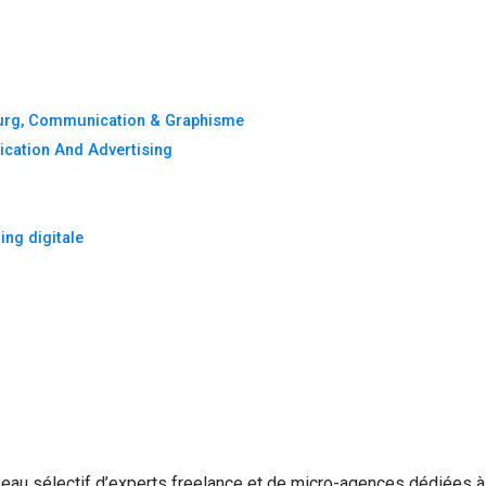
urg, Communication & Graphisme
cation And Advertising
ing digitale
eau sélectif d’experts freelance et de micro-agences dédiées à d