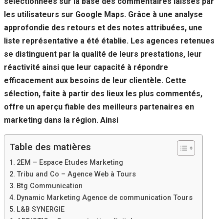
sélectionnées sur la base des commentaires laissés par
Si vous
les utilisateurs sur Google Maps. Grâce à une analyse
refusez ces
cookies,
approfondie des retours et des notes attribuées, une
certaines
liste représentative a été établie. Les agences retenues
fonctionnalités
disparaîtront
se distinguent par la qualité de leurs prestations, leur
du site Web.
réactivité ainsi que leur capacité à répondre
efficacement aux besoins de leur clientèle. Cette
sélection, faite à partir des lieux les plus commentés,
Marketing
En partageant
offre un aperçu fiable des meilleurs partenaires en
votre intérêt et
marketing dans la région. Ainsi
votre
comportement
lorsque vous
Table des matières
visitez notre
site, vous
2EM – Espace Etudes Marketing
augmentez les
Tribu and Co – Agence Web à Tours
chances de
Btg Communication
voir du
Dynamic Marketing Agence de communication Tours
contenu et des
offres
L&B SYNERGIE
personnalisés.