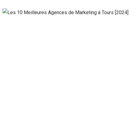
Nécessaire
Ces cookies ne
sont pas
facultatifs. Ils
sont
nécessaires au
fonctionnement
du site Web.