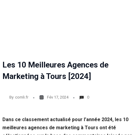
Statistiques
Afin que
nous
puissions
améliorer la
fonctionnalité
et la structure
du site Web,
en fonction
de la façon
Les 10 Meilleures Agences de
dont le site
Web est
Marketing à Tours [2024]
utilisé.
By
comli.fr
Fév 17, 2024
0
Experience
Afin que notre
site Web
fonctionne
Dans ce classement actualisé pour l’année 2024, les 10
aussi bien que
meilleures agences de marketing à Tours ont été
possible lors
de votre visite.