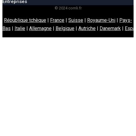
Entreprises
© 2024 comli.fr
République tchèque
|
France
|
Suisse
|
Royaume-Uni
|
Pays-
Bas
|
Italie
|
Allemagne
|
Belgique
|
Autriche
|
Danemark
|
Espa