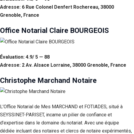
Si vous
Adresse: 6 Rue Colonel Denfert Rochereau, 38000
refusez ces
Grenoble, France
cookies,
certaines
fonctionnalités
Office Notarial Claire BOURGEOIS
disparaîtront
du site Web.
Évaluation: 4.9/ 5 — 88
Marketing
En partageant
Adresse: 2 Av. Alsace Lorraine, 38000 Grenoble, France
votre intérêt et
votre
Christophe Marchand Notaire
comportement
lorsque vous
visitez notre
site, vous
augmentez les
L’Office Notarial de Mes MARCHAND et FOTIADES, situé à
chances de
SEYSSINET-PARISET, incarne un pilier de confiance et
voir du
contenu et des
d’expertise dans le domaine du notariat. Avec une équipe
offres
dédiée incluant des notaires et clercs de notaire expérimentés,
personnalisés.