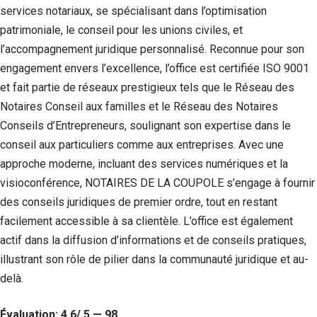
services notariaux, se spécialisant dans l’optimisation
Statistiques
patrimoniale, le conseil pour les unions civiles, et
Afin que
l’accompagnement juridique personnalisé. Reconnue pour son
nous
puissions
engagement envers l’excellence, l’office est certifiée ISO 9001
améliorer la
et fait partie de réseaux prestigieux tels que le Réseau des
fonctionnalité
et la structure
Notaires Conseil aux familles et le Réseau des Notaires
du site Web,
Conseils d’Entrepreneurs, soulignant son expertise dans le
en fonction
conseil aux particuliers comme aux entreprises. Avec une
de la façon
dont le site
approche moderne, incluant des services numériques et la
Web est
visioconférence, NOTAIRES DE LA COUPOLE s’engage à fournir
utilisé.
des conseils juridiques de premier ordre, tout en restant
facilement accessible à sa clientèle. L’office est également
Experience
actif dans la diffusion d’informations et de conseils pratiques,
Afin que notre
illustrant son rôle de pilier dans la communauté juridique et au-
site Web
fonctionne
delà.
aussi bien que
possible lors
de votre visite.
Évaluation: 4.6/ 5 — 98