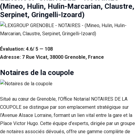
(Mineo, Hulin, Hulin-Marcarian, Claustre,
Serpinet, Gringelli-Izoard)
Évaluation: 4.6/ 5 — 108
Adresse: 7 Rue Vicat, 38000 Grenoble, France
Notaires de la coupole
Nécessaire
Ces cookies ne
sont pas
Situé au cœur de Grenoble, l’Office Notarial NOTAIRES DE LA
facultatifs. Ils
COUPOLE se distingue par son emplacement stratégique sur
sont
nécessaires au
l’Avenue Alsace Lorraine, formant un lien vital entre la gare et la
fonctionnement
Place Victor Hugo. Cette équipe d’experts, dirigée par un groupe
du site Web.
de notaires associés dévoués, offre une gamme complète de