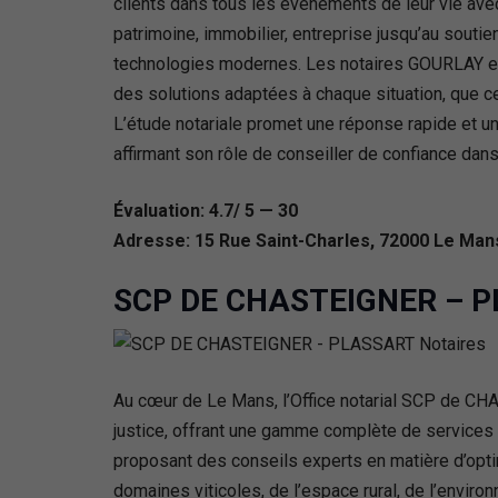
clients dans tous les événements de leur vie avec
patrimoine, immobilier, entreprise jusqu’au soutien
technologies modernes. Les notaires GOURLAY et A
des solutions adaptées à chaque situation, que ce 
L’étude notariale promet une réponse rapide et u
affirmant son rôle de conseiller de confiance da
Évaluation: 4.7/ 5 — 30
Adresse: 15 Rue Saint-Charles, 72000 Le Man
SCP DE CHASTEIGNER – P
Au cœur de Le Mans, l’Office notarial SCP de CH
justice, offrant une gamme complète de services n
proposant des conseils experts en matière d’optim
domaines viticoles, de l’espace rural, de l’envir