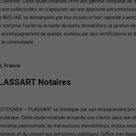
 sérénité. Cette étude notariale offre une gamme complète de ser
 aux collectivités, en s’appuyant sur une approche personnalisée e
VELINE se démarquent par leur écoute et leur capacité à anticip
soit pour l’achat ou la vente de biens immobiliers, la gestion de
n accompagnement de qualité, soutenu par des certifications et
ns la communauté.
s, France
LASSART Notaires
ASTEIGNER – PLASSART se distingue par son emplacement privilé
otariaux. Cette étude notariale accueille ses clients dans une a
isation patrimoniale, de transactions immobilières, et plus enco
onnement, et du conseil aux personnes publiques, l’office met ég