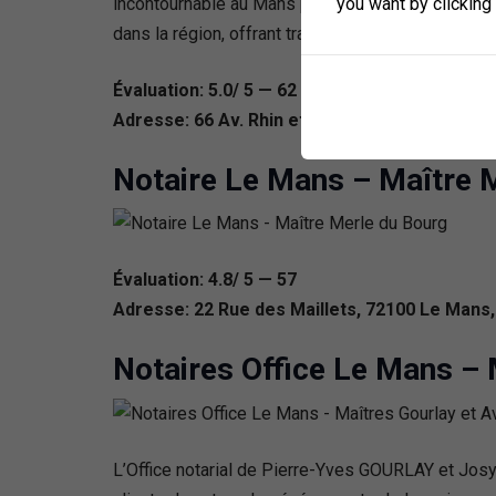
you want by clicking
incontournable au Mans pour des services notariaux
dans la région, offrant tranquillité d’esprit et sécur
Évaluation: 5.0/ 5 — 62
Adresse: 66 Av. Rhin et Danube, 72000 Le Ma
Notaire Le Mans – Maître 
Évaluation: 4.8/ 5 — 57
Adresse: 22 Rue des Maillets, 72100 Le Mans
Notaires Office Le Mans – 
L’Office notarial de Pierre-Yves GOURLAY et Jos