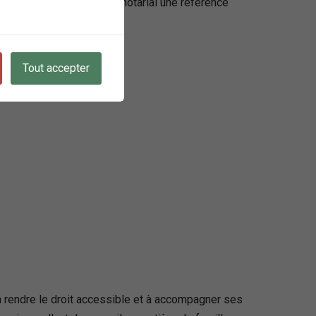
client fait de cet office notarial une référence
Tout accepter
 rendre le droit accessible et à accompagner ses