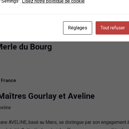
 "Settings".
Lisez notre politique de cookie
 de qualité. L’engagement envers l’excellence et la satisfaction 
ité juridique à sa clientèle.
Réglages
Tout refuser
ns, France
Merle du Bourg
, France
Maîtres Gourlay et Aveline
yane AVELINE, basé au Mans, se distingue par son engagement à