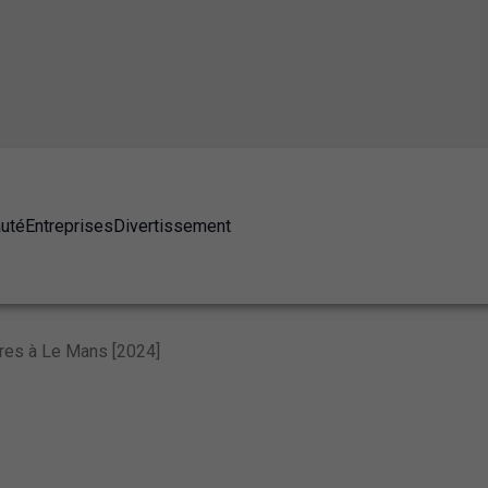
auté
Entreprises
Divertissement
ires à Le Mans [2024]