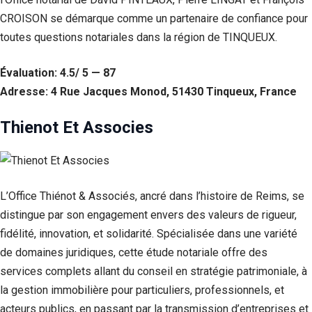
Si vous
CROISON se démarque comme un partenaire de confiance pour
refusez ces
toutes questions notariales dans la région de TINQUEUX.
cookies,
certaines
fonctionnalités
Évaluation: 4.5/ 5 — 87
disparaîtront
du site Web.
Adresse: 4 Rue Jacques Monod, 51430 Tinqueux, France
Thienot Et Associes
Marketing
En partageant
votre intérêt et
votre
comportement
L’Office Thiénot & Associés, ancré dans l’histoire de Reims, se
lorsque vous
distingue par son engagement envers des valeurs de rigueur,
visitez notre
site, vous
fidélité, innovation, et solidarité. Spécialisée dans une variété
augmentez les
de domaines juridiques, cette étude notariale offre des
chances de
voir du
services complets allant du conseil en stratégie patrimoniale, à
contenu et des
la gestion immobilière pour particuliers, professionnels, et
offres
acteurs publics, en passant par la transmission d’entreprises et
personnalisés.