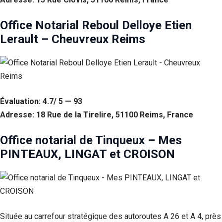
Office Notarial Reboul Delloye Etien
Lerault – Cheuvreux Reims
Évaluation: 4.7/ 5 — 93
Adresse: 18 Rue de la Tirelire, 51100 Reims, France
Office notarial de Tinqueux – Mes
Nécessaire
Ces cookies ne
PINTEAUX, LINGAT et CROISON
sont pas
facultatifs. Ils
sont
nécessaires au
fonctionnement
du site Web.
Située au carrefour stratégique des autoroutes A 26 et A 4, près