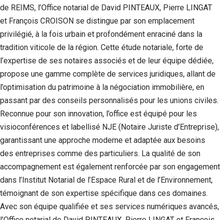
de REIMS, l’Office notarial de David PINTEAUX, Pierre LINGAT
Statistiques
et François CROISON se distingue par son emplacement
Afin que
privilégié, à la fois urbain et profondément enraciné dans la
nous
puissions
tradition viticole de la région. Cette étude notariale, forte de
améliorer la
l’expertise de ses notaires associés et de leur équipe dédiée,
fonctionnalité
et la structure
propose une gamme complète de services juridiques, allant de
du site Web,
l’optimisation du patrimoine à la négociation immobilière, en
en fonction
passant par des conseils personnalisés pour les unions civiles.
de la façon
dont le site
Reconnue pour son innovation, l’office est équipé pour les
Web est
visioconférences et labellisé NJE (Notaire Juriste d’Entreprise),
utilisé.
garantissant une approche moderne et adaptée aux besoins
des entreprises comme des particuliers. La qualité de son
Experience
accompagnement est également renforcée par son engagement
Afin que notre
dans l’Institut Notarial de l’Espace Rural et de l’Environnement,
site Web
fonctionne
témoignant de son expertise spécifique dans ces domaines.
aussi bien que
Avec son équipe qualifiée et ses services numériques avancés,
possible lors
de votre visite.
l’Office notarial de David PINTEAUX, Pierre LINGAT et François