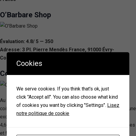
O’Barbare Shop
Évaluation: 4.8/ 5 — 350
Adresse: 3 Pl. Pierre Mendès France, 91000 Évry-
Courcouronnes, France
Cookies
Coiff & Co – Hairdresser EVRY
We serve cookies. If you think that's ok, just
click "Accept all". You can also choose what kind
Au cœur d’Evry, Coiff&Co se démarque comme un salon de
of cookies you want by clicking "Settings".
Lisez
coiffure exceptionnel, reconnu pour son engagement envers une
notre politique de cookie
excellente relation client, avec une note de satisfaction de
4,66/5. Proposant une gamme variée de services pour hommes
et femmes, ce salon se distingue par son accessibilité, ses