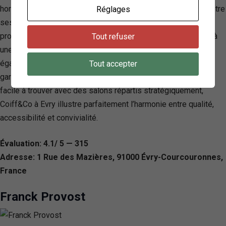
horaires étendus, et un programme de fidélité avantageux. Outre
Réglages
ses prestations de coiffure, Coiff&Co invite ses clients à
profiter des dernières tendances et offres exclusives grâce à
Tout refuser
une inscription simple à leur newsletter. Les familles sont
également les bienvenues, grâce à un espace kids dédié,
Tout accepter
garantissant une expérience agréable pour tous. Un réseau
facile à trouver avec des salons répartis stratégiquement,
Coiff&Co à Evry illustre parfaitement l’harmonie entre qualité,
accessibilité et convivialité.
Évaluation: 4.1/ 5 — 315
Adresse: 1 Rue des Mazières, 91000 Évry-Courcouronnes,
France
Franck Provost