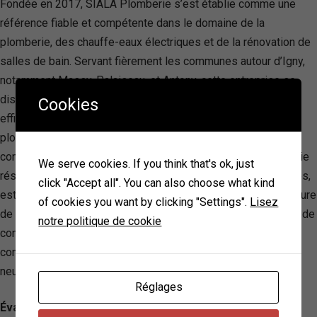
Fondée en 2017, SIALA Plomberie s’est établie comme une
référence fiable et compétente dans le domaine de la
plomberie, des chauffe-eaux électriques et de la rénovation de
salles de bain. Servant fièrement les communes autour d’Igny,
notamment Massy, Palaiseau, et Antony, cette entreprise se
distingue par sa capacité à offrir des solutions rapides,
Cookies
efficaces et transparentes à une variété de besoins en
plomberie, allant du dépannage d’urgence à la rénovation
complète de salles de bain. La promesse de SIALA Plomberie
We serve cookies. If you think that's ok, just
résides dans l’engagement à fournir des installations durables,
click "Accept all". You can also choose what kind
esthétiques et de haute qualité, tout en maintenant une structure
of cookies you want by clicking "Settings".
Lisez
de prix claire et anticipée. La marque est devenue synonyme de
notre politique de cookie
confiance et d’excellence dans son secteur, se positionnant
comme l’interlocuteur unique pour tous travaux de plomberie,
neufs ou en rénovation, dans sa région.
Réglages
Évaluation: 4.8/ 5 — 64