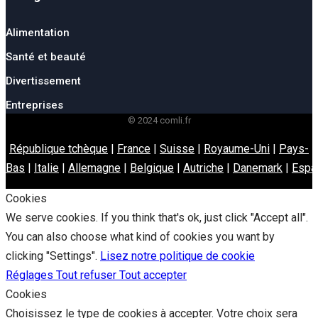
Alimentation
Santé et beauté
Divertissement
Entreprises
© 2024 comli.fr
République tchèque
|
France
|
Suisse
|
Royaume-Uni
|
Pays-
Bas
|
Italie
|
Allemagne
|
Belgique
|
Autriche
|
Danemark
|
Espa
Cookies
We serve cookies. If you think that's ok, just click "Accept all".
You can also choose what kind of cookies you want by
clicking "Settings".
Lisez notre politique de cookie
Réglages
Tout refuser
Tout accepter
Cookies
Choisissez le type de cookies à accepter. Votre choix sera