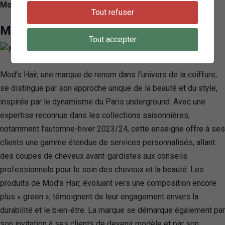
Moulineaux, France
Tout refuser
Mod’s Hair Issy Les Moulineaux
Tout accepter
Mod’s Hair, une marque de renom dans l’univers de la coiffure,
se distingue par son approche unique de la beauté et du style,
inspirée par le dynamisme du Paris underground. Avec une
expertise reconnue dans les collections saisonnières,
notamment l’automne-hiver 2023/24, cette enseigne offre à ses
clients une gamme étendue de services personnalisés, allant
des coupes de cheveux avant-gardistes aux conseils
professionnels pour le soin des cheveux et la beauté. Les
produits de Mod’s Hair, évoluant vers une composition encore
plus « green », témoignent de leur engagement envers la
durabilité et le bien-être. La marque se démarque également par
son invitation à ses clients de devenir modèle et par son