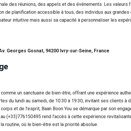
male des réunions, des appels et des événements. Les valeurs fo
lution de planification accessible à tous, des individus aux grande
sateur intuitive mais aussi sa capacité à personnaliser les expér
Av. Georges Gosnat, 94200 Ivry-sur-Seine, France
ge
e comme un sanctuaire de bien-être, offrant une expérience authe
tes du lundi au samedi, de 10:30 à 19:30, invitant ses clients à
 corps et de l’esprit, Baan Boon You se démarque par son engagem
au (+33)776150495 rend l’accès à cette expérience revitalisante
a routine, où le bien-être est la priorité absolue.