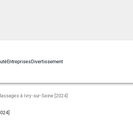
auté
Entreprises
Divertissement
assages à Ivry-sur-Seine [2024]