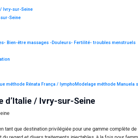
 / Ivry-sur-Seine
-sur-Seine
es- Bien-être massages -Douleurs- Fertilité- troubles menstruels
ation
ique méthode Rénata França / lymphoModelage méthode Manuela s
 d’Italie / Ivry-sur-Seine
n tant que destination privilégiée pour une gamme complète de so
nt du regard et divers traitements injectables, à la fois pour f