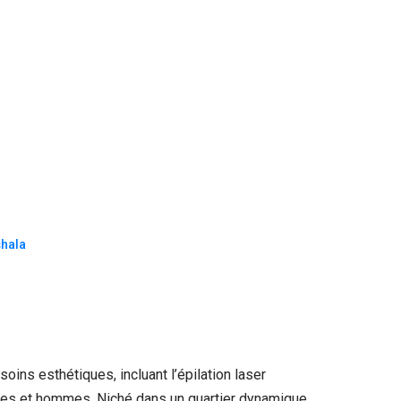
hala
ins esthétiques, incluant l’épilation laser
emmes et hommes. Niché dans un quartier dynamique