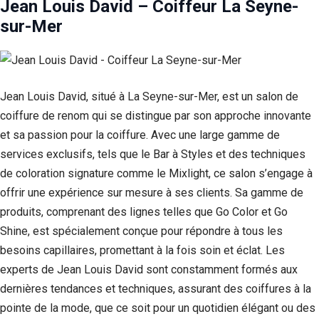
Jean Louis David – Coiffeur La Seyne-
sur-Mer
Jean Louis David, situé à La Seyne-sur-Mer, est un salon de
coiffure de renom qui se distingue par son approche innovante
et sa passion pour la coiffure. Avec une large gamme de
services exclusifs, tels que le Bar à Styles et des techniques
de coloration signature comme le Mixlight, ce salon s’engage à
offrir une expérience sur mesure à ses clients. Sa gamme de
Nécessaire
produits, comprenant des lignes telles que Go Color et Go
Ces cookies ne
sont pas
Shine, est spécialement conçue pour répondre à tous les
facultatifs. Ils
besoins capillaires, promettant à la fois soin et éclat. Les
sont
nécessaires au
experts de Jean Louis David sont constamment formés aux
fonctionnement
dernières tendances et techniques, assurant des coiffures à la
du site Web.
pointe de la mode, que ce soit pour un quotidien élégant ou des