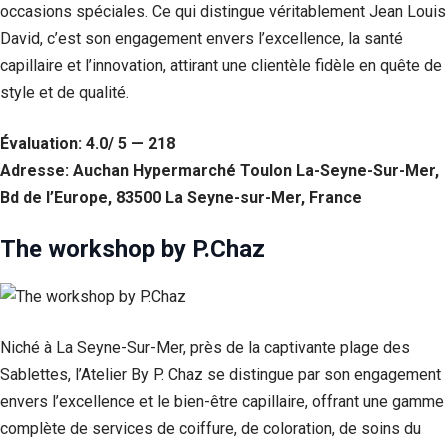
occasions spéciales. Ce qui distingue véritablement Jean Louis
Statistiques
David, c’est son engagement envers l’excellence, la santé
Afin que
capillaire et l’innovation, attirant une clientèle fidèle en quête de
nous
puissions
style et de qualité.
améliorer la
fonctionnalité
Évaluation: 4.0/ 5 — 218
et la structure
du site Web,
Adresse: Auchan Hypermarché Toulon La-Seyne-Sur-Mer,
en fonction
Bd de l’Europe, 83500 La Seyne-sur-Mer, France
de la façon
dont le site
Web est
The workshop by P.Chaz
utilisé.
Experience
Niché à La Seyne-Sur-Mer, près de la captivante plage des
Afin que notre
site Web
Sablettes, l’Atelier By P. Chaz se distingue par son engagement
fonctionne
envers l’excellence et le bien-être capillaire, offrant une gamme
aussi bien que
possible lors
complète de services de coiffure, de coloration, de soins du
de votre visite.