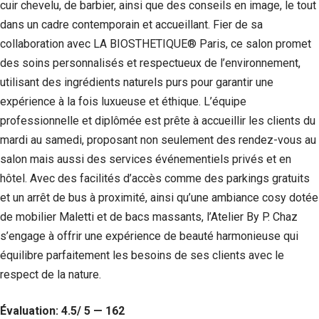
cuir chevelu, de barbier, ainsi que des conseils en image, le tout
Si vous
dans un cadre contemporain et accueillant. Fier de sa
refusez ces
cookies,
collaboration avec LA BIOSTHETIQUE® Paris, ce salon promet
certaines
des soins personnalisés et respectueux de l’environnement,
fonctionnalités
disparaîtront
utilisant des ingrédients naturels purs pour garantir une
du site Web.
expérience à la fois luxueuse et éthique. L’équipe
professionnelle et diplômée est prête à accueillir les clients du
Marketing
mardi au samedi, proposant non seulement des rendez-vous au
En partageant
salon mais aussi des services événementiels privés et en
votre intérêt et
hôtel. Avec des facilités d’accès comme des parkings gratuits
votre
comportement
et un arrêt de bus à proximité, ainsi qu’une ambiance cosy dotée
lorsque vous
de mobilier Maletti et de bacs massants, l’Atelier By P. Chaz
visitez notre
site, vous
s’engage à offrir une expérience de beauté harmonieuse qui
augmentez les
équilibre parfaitement les besoins de ses clients avec le
chances de
respect de la nature.
voir du
contenu et des
offres
Évaluation: 4.5/ 5 — 162
personnalisés.