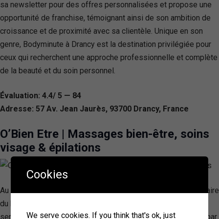
sa newsletter pour des offres personnalisées et propose une
opportunité de franchise, témoignant ainsi de son ambition de
croissance et de proximité avec sa clientèle. Unique en son
genre, Bodyminute à Drancy est la destination privilégiée pour
ceux qui recherchent une approche professionnelle et complète
de la beauté et du soin personnel.
Évaluation: 4.4/ 5 — 84
Adresse: 57 Av. Jean Jaurès, 93700 Drancy, France
O’Bien Etre | Massages bien-être, soins
visage & épilations
Cookies
Au cœur d’Aulnay-sous-Bois se trouve O’Bien Etre, un sanctuaire
du bien-être dirigé par Charline, une praticienne dévouée au
We serve cookies. If you think that's ok, just
service de la santé holistique. Cette entreprise se distingue par