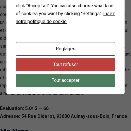
click "Accept all". You can also choose what kind
son approche personnalisée, offrant une gamme de soins
of cookies you want by clicking "Settings".
Lisez
conçus pour favoriser l’équilibre et le bien-être intérieur. Avec
notre politique de cookie
un engagement profond envers les valeurs de soin, d’attention
et d’excellence, O’Bien Etre propose une expérience unique qui
aide ses clients à trouver la sérénité et la revitalisation. Les
services, méticuleusement élaborés, incluent des massages,
Réglages
des soins énergétiques et des consultations bien-être, reflétant
un engagement à soutenir le parcours de santé de chacun. La
Tout refuser
différence d’O’Bien Etre réside dans son ambiance accueillante
et sa capacité à créer des expériences sur mesure qui
Tout accepter
répondent aux besoins spécifiques de ses clients, établissant
ainsi un lien durable avec sa communauté.
Évaluation: 5.0/ 5 — 66
Adresse: 54 Rue Diderot, 93600 Aulnay-sous-Bois, France