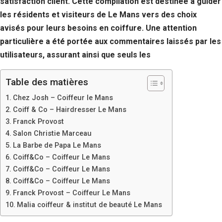
satisfaction client. Cette compilation est destinée à guider
Si vous
les résidents et visiteurs de Le Mans vers des choix
refusez ces
cookies,
avisés pour leurs besoins en coiffure. Une attention
certaines
particulière a été portée aux commentaires laissés par les
fonctionnalités
disparaîtront
utilisateurs, assurant ainsi que seuls les
du site Web.
Table des matières
Marketing
Chez Josh – Coiffeur le Mans
En partageant
Coiff & Co – Hairdresser Le Mans
votre intérêt et
Franck Provost
votre
Salon Christie Marceau
comportement
lorsque vous
La Barbe de Papa Le Mans
visitez notre
Coiff&Co – Coiffeur Le Mans
site, vous
Coiff&Co – Coiffeur Le Mans
augmentez les
Coiff&Co – Coiffeur Le Mans
chances de
voir du
Franck Provost – Coiffeur Le Mans
contenu et des
Malia coiffeur & institut de beauté Le Mans
offres
personnalisés.