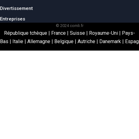
Divertissement
Entreprises
© 2024 comli.fr
République tchèque
|
France
|
Suisse
|
Royaume-Uni
|
Pays-
Bas
|
Italie
|
Allemagne
|
Belgique
|
Autriche
|
Danemark
|
Espag