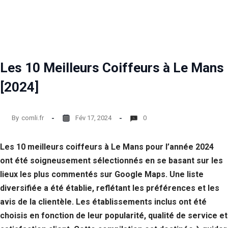
Statistiques
Afin que
nous
puissions
améliorer la
Les 10 Meilleurs Coiffeurs à Le Mans
fonctionnalité
et la structure
[2024]
du site Web,
en fonction
de la façon
dont le site
By
comli.fr
Fév 17, 2024
0
Web est
utilisé.
Les 10 meilleurs coiffeurs à Le Mans pour l’année 2024
ont été soigneusement sélectionnés en se basant sur les
Experience
lieux les plus commentés sur Google Maps. Une liste
Afin que notre
site Web
diversifiée a été établie, reflétant les préférences et les
fonctionne
avis de la clientèle. Les établissements inclus ont été
aussi bien que
choisis en fonction de leur popularité, qualité de service et
possible lors
de votre visite.