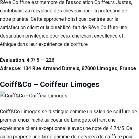
Rêve Coiffure est membre de l’association Coiffeurs Justes,
Si vous
contribuant au recyclage des cheveux pour la protection de
refusez ces
cookies,
notre planète. Cette approche holistique, centrée sur la
certaines
satisfaction client et la durabilité, fait de Rêve Coiffure une
fonctionnalités
disparaîtront
destination privilégiée pour ceux cherchant excellence et
du site Web.
éthique dans leur expérience de coiffure.
Évaluation: 4.7/ 5 — 226
Marketing
En partageant
Adresse: 134 Rue Armand Dutreix, 87000 Limoges, France
votre intérêt et
votre
Coiff&Co – Coiffeur Limoges
comportement
lorsque vous
visitez notre
site, vous
augmentez les
Coiff&Co Limoges se distingue comme un salon de coiffure de
chances de
premier choix, niché au coeur de Limoges, offrant une
voir du
contenu et des
expérience client exceptionnelle avec une note de 4,74/5. Ce
offres
salon propose une large gamme de services de coiffure pour
personnalisés.