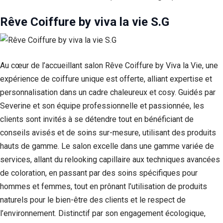
Statistiques
Rêve Coiffure by viva la vie S.G
Afin que
nous
puissions
améliorer la
fonctionnalité
Au cœur de l’accueillant salon Rêve Coiffure by Viva la Vie, une
et la structure
expérience de coiffure unique est offerte, alliant expertise et
du site Web,
personnalisation dans un cadre chaleureux et cosy. Guidés par
en fonction
de la façon
Severine et son équipe professionnelle et passionnée, les
dont le site
clients sont invités à se détendre tout en bénéficiant de
Web est
utilisé.
conseils avisés et de soins sur-mesure, utilisant des produits
hauts de gamme. Le salon excelle dans une gamme variée de
services, allant du relooking capillaire aux techniques avancées
Experience
de coloration, en passant par des soins spécifiques pour
Afin que notre
site Web
hommes et femmes, tout en prônant l’utilisation de produits
fonctionne
naturels pour le bien-être des clients et le respect de
aussi bien que
possible lors
l’environnement. Distinctif par son engagement écologique,
de votre visite.