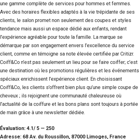
une gamme complète de services pour hommes et femmes.
Avec des horaires flexibles adaptés à la vie trépidante de ses
clients, le salon promet non seulement des coupes et styles
tendance mais aussi un espace dédié aux enfants, rendant
l’expérience agréable pour toute la famille. La marque se
démarque par son engagement envers l’excellence du service
client, comme en témoigne sa note élevée certifiée par Critizr.
Coiff&Co n’est pas seulement un lieu pour se faire coiffer; c’est
une destination où les promotions régulières et les événements
spéciaux enrichissent l’expérience client. En choisissant
Nécessaire
Coiff&Co, les clients s’offrent bien plus qu’une simple coupe de
Ces cookies ne
cheveux ; ils rejoignent une communauté chaleureuse où
sont pas
l’actualité de la coiffure et les bons plans sont toujours à portée
facultatifs. Ils
sont
de main grâce à une newsletter dédiée.
nécessaires au
fonctionnement
Évaluation: 4.1/ 5 — 250
du site Web.
Adresse: 68 Av. du Roussillon, 87000 Limoges, France