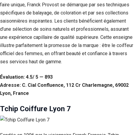
faire unique, Franck Provost se démarque par ses techniques
spécifiques de balayage, de coloration et par ses collections
saisonnières inspirantes. Les clients bénéficient également
d’une sélection de soins naturels et professionnels, assurant
une expérience capillaire de qualité supérieure. Cette enseigne
illustre parfaitement la promesse de la marque : être le coiffeur
officiel des femmes, en offrant beauté et confiance à travers
ses services haut de gamme.
Évaluation: 4.5/ 5 — 893
Nécessaire
Adresse: C. Cial Confluence, 112 Cr Charlemagne, 69002
Ces cookies ne
Lyon, France
sont pas
facultatifs. Ils
Tchip Coiffure Lyon 7
sont
nécessaires au
fonctionnement
du site Web.