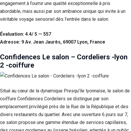
engagement à fournir une qualité exceptionnelle à prix
Si vous
refusez ces
abordable, mais aussi par son ambiance unique qui invite à un
cookies,
véritable voyage sensoriel dès l’entrée dans le salon.
certaines
fonctionnalités
disparaîtront
Évaluation: 4.4/ 5 — 557
du site Web.
Adresse: 9 Av. Jean Jaurès, 69007 Lyon, France
Confidences Le salon – Cordeliers -lyon
Marketing
En partageant
2 -coiffure
votre intérêt et
votre
comportement
lorsque vous
Situé au cœur de la dynamique Presqu’île lyonnaise, le salon de
visitez notre
site, vous
coiffure Confidences Cordeliers se distingue par son
augmentez les
emplacement privilégié près de la Rue de la République et des
chances de
voir du
divers restaurants du quartier. Avec une ouverture 6 jours sur 7,
contenu et des
ce salon propose une gamme étendue de services capillaires,
offres
personnalisés.
des coupes modernes au lissage brésilien, adaptés à un public