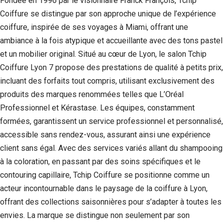
Fondée en 1996 par le visionnaire Franck François, Tchip
Coiffure se distingue par son approche unique de l’expérience
Statistiques
Afin que
coiffure, inspirée de ses voyages à Miami, offrant une
nous
ambiance à la fois atypique et accueillante avec des tons pastel
puissions
et un mobilier original. Situé au cœur de Lyon, le salon Tchip
améliorer la
fonctionnalité
Coiffure Lyon 7 propose des prestations de qualité à petits prix,
et la structure
incluant des forfaits tout compris, utilisant exclusivement des
du site Web,
en fonction
produits des marques renommées telles que L’Oréal
de la façon
Professionnel et Kérastase. Les équipes, constamment
dont le site
formées, garantissent un service professionnel et personnalisé,
Web est
utilisé.
accessible sans rendez-vous, assurant ainsi une expérience
client sans égal. Avec des services variés allant du shampooing
à la coloration, en passant par des soins spécifiques et le
Experience
Afin que notre
contouring capillaire, Tchip Coiffure se positionne comme un
site Web
acteur incontournable dans le paysage de la coiffure à Lyon,
fonctionne
offrant des collections saisonnières pour s’adapter à toutes les
aussi bien que
possible lors
envies. La marque se distingue non seulement par son
de votre visite.