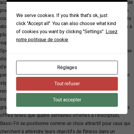
accueillant pour tous, indépendamment de l’âge ou du niveau de
pratique, avec une large sélection d’appareils de fitness et de
We serve cookies. If you think that's ok, just
cours collectifs. Les membres peuvent choisir entre différents
click "Accept all". You can also choose what kind
abonnements flexibles, permettant un accès à un seul club ou à
of cookies you want by clicking "Settings".
Lisez
plus de 780 clubs à travers la France, avec des options
notre politique de cookie
supplémentaires comme les cours collectifs LIVE et YANGA
Sports Water pour personnaliser leur expérience. La marque se
distingue par son application offrant plus de 1000 séances
d’entraînement et la possibilité d’obtenir l’aide d’un entraîneur
Réglages
personnel via le chat, soulignant son engagement à faciliter un
style de vie sain et actif. Basic-Fit s’efforce également de
Tout refuser
rendre chaque séance d’entraînement optimale grâce à des
installations modernes incluant des vestiaires, des douches
Tout accepter
gratuites et des zones d’entraînement spécialisées. Avec des
offres telles que quatre semaines offertes à l’inscription,
Basic-Fit se positionne comme un choix attractif pour ceux qui
cherchent à atteindre leurs objectifs de fitness dans un