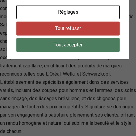
Au cœur de Mérignac, Signature (Hair designer) se distingue
comme un salon de coiffure mixte, véhiculant un esprit
Réglages
indépendant et familial. Grâce à une équipe dévouée, y compris
Salomé, Lisa, Louna, Virginie et Arthur, le salon offre une
Tout refuser
expérience client exceptionnelle, marquée par un accueil
chaleureux, une écoute attentive, et un cadre tendance. Les
Tout accepter
soins, sélectionnés avec minutie, garantissent des résultats
exceptionnels en matière de coiffure, de coloration, et de
traitement capillaire, en utilisant des produits de marques
reconnues telles que L’Oréal, Wella, et Schwarzkopf.
L’établissement se spécialise également dans des services
variés, incluant des coupes pour hommes et femmes, des soins
sans rinçage, des lissages brésiliens, et des chignons pour
mariages, le tout à des prix compétitifs. Signature se démarque
par son engagement à satisfaire pleinement ses clients, offrant
un rendu homogène et naturel qui sublime la beauté et le style
de chacun.