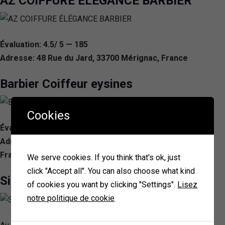
AZ COIFFURE ÉLÉGANCE BARBIER
Évaluation: 4.5/ 5 — 185
Adresse: 48 Rue du Jard, 33700 Mérignac, France
Barbier Coiffeur eysines
Cookies
Évaluation: 4.6/ 5 — 177
Adresse: 117 Avenue de St Médard 115, 33320 Eysines,
France
We serve cookies. If you think that's ok, just
click "Accept all". You can also choose what kind
Signature capeyron
of cookies you want by clicking "Settings".
Lisez
notre politique de cookie