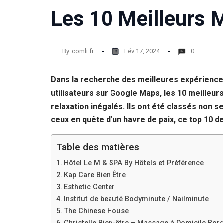
Les 10 Meilleurs 
Statistiques
Afin que
nous
puissions
By
comli.fr
Fév 17, 2024
0
améliorer la
fonctionnalité
et la structure
Dans la recherche des meilleures expériences 
du site Web,
en fonction
utilisateurs sur Google Maps, les 10 meilleu
de la façon
relaxation inégalés. Ils ont été classés non s
dont le site
ceux en quête d’un havre de paix, ce top 10 
Web est
utilisé.
Table des matières
Experience
Hôtel Le M & SPA By Hôtels et Préférence
Afin que notre
Kap Care Bien Être
site Web
Esthetic Center
fonctionne
Institut de beauté Bodyminute / Nailminute
aussi bien que
possible lors
The Chinese House
de votre visite.
Christelle Bien-être – Massage à Domicile Bor