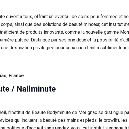
uté ouvert à tous, offrant un éventail de soins pour femmes e
u corps, ainsi que des solutions de beauté minceur, cet institut 
énéficient de produits innovants, comme la nouvelle gamme Mono
 lumière pulsée. Distingué par ses prix doux et la possibilité d’a
 destination privilégiée pour ceux cherchant à sublimer leur be
nac, France
ute / Nailminute
eil, l’Institut de Beauté Bodyminute de Mérignac se distingue p
ices qui incluent la beauté des mains et pieds, le browlift, les s
ne politique d’accueil sans rendez-vous, cet institut s’engage à 