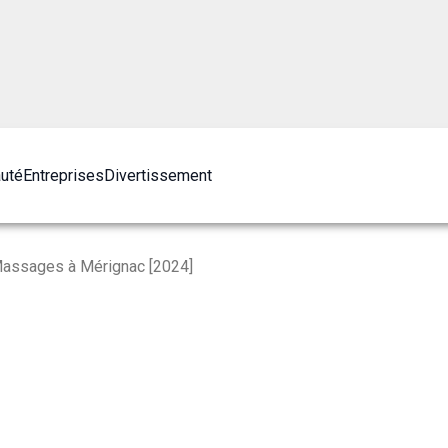
auté
Entreprises
Divertissement
Massages à Mérignac [2024]