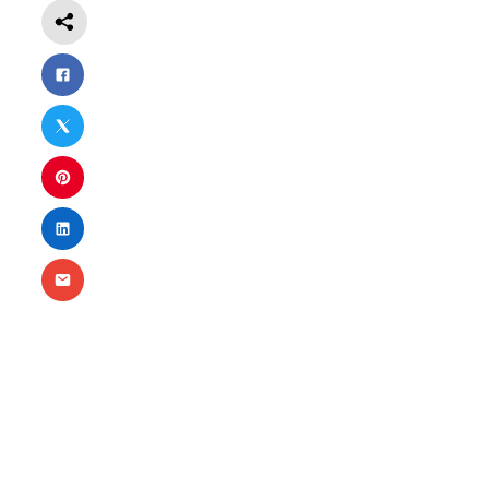
Nécessaire
Ces cookies ne
sont pas
facultatifs. Ils
sont
nécessaires au
fonctionnement
du site Web.