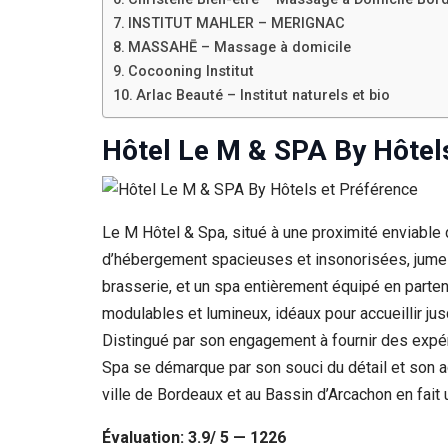
Si vous
INSTITUT MAHLER – MERIGNAC
refusez ces
MASSAHĒ – Massage à domicile
cookies,
certaines
Cocooning Institut
fonctionnalités
Arlac Beauté – Institut naturels et bio
disparaîtront
du site Web.
Hôtel Le M & SPA By Hôtel
Marketing
En partageant
Le M Hôtel & Spa, situé à une proximité enviable
votre intérêt et
votre
d’hébergement spacieuses et insonorisées, jumela
comportement
brasserie, et un spa entièrement équipé en part
lorsque vous
visitez notre
modulables et lumineux, idéaux pour accueillir ju
site, vous
Distingué par son engagement à fournir des expér
augmentez les
chances de
Spa se démarque par son souci du détail et son a
voir du
ville de Bordeaux et au Bassin d’Arcachon en fait 
contenu et des
offres
Évaluation: 3.9/ 5 — 1226
personnalisés.