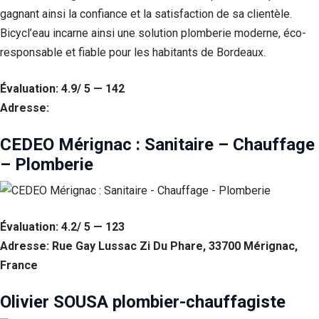
gagnant ainsi la confiance et la satisfaction de sa clientèle.
Bicycl’eau incarne ainsi une solution plomberie moderne, éco-
responsable et fiable pour les habitants de Bordeaux.
Évaluation: 4.9/ 5 — 142
Adresse:
CEDEO Mérignac : Sanitaire – Chauffage
– Plomberie
Nécessaire
Ces cookies ne
Évaluation: 4.2/ 5 — 123
sont pas
facultatifs. Ils
Adresse: Rue Gay Lussac Zi Du Phare, 33700 Mérignac,
sont
France
nécessaires au
fonctionnement
du site Web.
Olivier SOUSA plombier-chauffagiste