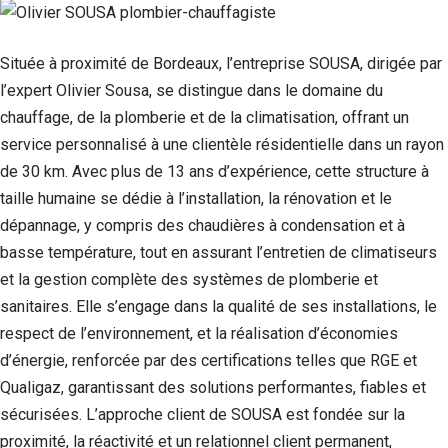
Statistiques
Afin que
Située à proximité de Bordeaux, l’entreprise SOUSA, dirigée par
nous
l’expert Olivier Sousa, se distingue dans le domaine du
puissions
améliorer la
chauffage, de la plomberie et de la climatisation, offrant un
fonctionnalité
service personnalisé à une clientèle résidentielle dans un rayon
et la structure
du site Web,
de 30 km. Avec plus de 13 ans d’expérience, cette structure à
en fonction
taille humaine se dédie à l’installation, la rénovation et le
de la façon
dont le site
dépannage, y compris des chaudières à condensation et à
Web est
basse température, tout en assurant l’entretien de climatiseurs
utilisé.
et la gestion complète des systèmes de plomberie et
sanitaires. Elle s’engage dans la qualité de ses installations, le
Experience
respect de l’environnement, et la réalisation d’économies
Afin que notre
d’énergie, renforcée par des certifications telles que RGE et
site Web
fonctionne
Qualigaz, garantissant des solutions performantes, fiables et
aussi bien que
sécurisées. L’approche client de SOUSA est fondée sur la
possible lors
proximité, la réactivité et un relationnel client permanent,
de votre visite.