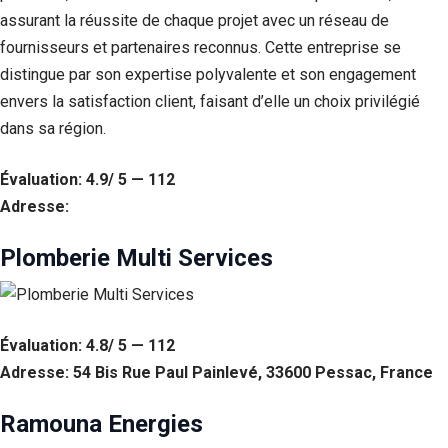
Si vous
assurant la réussite de chaque projet avec un réseau de
refusez ces
fournisseurs et partenaires reconnus. Cette entreprise se
cookies,
certaines
distingue par son expertise polyvalente et son engagement
fonctionnalités
envers la satisfaction client, faisant d’elle un choix privilégié
disparaîtront
dans sa région.
du site Web.
Évaluation: 4.9/ 5 — 112
Marketing
Adresse:
En partageant
votre intérêt et
Plomberie Multi Services
votre
comportement
lorsque vous
visitez notre
site, vous
Évaluation: 4.8/ 5 — 112
augmentez les
chances de
Adresse: 54 Bis Rue Paul Painlevé, 33600 Pessac, France
voir du
contenu et des
Ramouna Energies
offres
personnalisés.