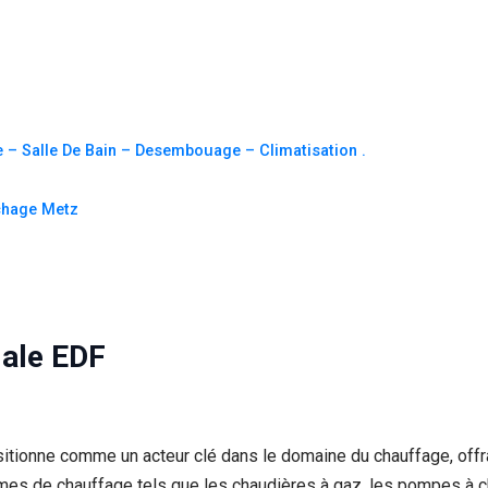
e – Salle De Bain – Desembouage – Climatisation .
chage Metz
liale EDF
ositionne comme un acteur clé dans le domaine du chauffage, of
stèmes de chauffage tels que les chaudières à gaz, les pompes à c