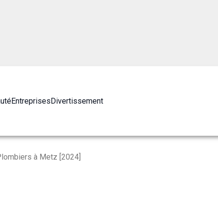
auté
Entreprises
Divertissement
Plombiers à Metz [2024]