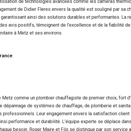
l’utilisation de technologies avancées comme les caméras thermi
agement de Didier Fleres envers la qualité est souligné par sa ch
arantissant ainsi des solutions durables et performantes. La r
ar des avis positifs, témoignent de l’excellence et de la fiabilité 
nitaire à Metz et ses environs.
France
de Metz comme un plombier chauffagiste de premier choix, fort d’
t le dépannage de systèmes de chauffage, de plomberie et sanitai
s professionnels. Leur engagement envers la satisfaction client 
nsi performance et durabilité. L’équipe experte se déplace dans
aque besoin. Roger Maire et Fils se distingue par son service at