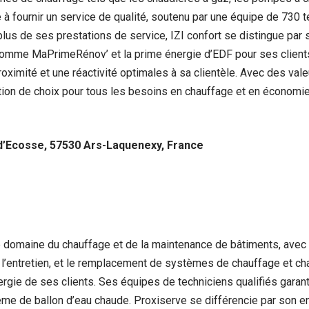
 à fournir un service de qualité, soutenu par une équipe de 730 t
n plus de ses prestations de service, IZI confort se distingue par
es comme MaPrimeRénov’ et la prime énergie d’EDF pour ses clien
ximité et une réactivité optimales à sa clientèle. Avec des valeur
lution de choix pour tous les besoins en chauffage et en économ
 d’Ecosse, 57530 Ars-Laquenexy, France
 domaine du chauffage et de la maintenance de bâtiments, avec 
’entretien, et le remplacement de systèmes de chauffage et chau
nergie de ses clients. Ses équipes de techniciens qualifiés garan
ème de ballon d’eau chaude. Proxiserve se différencie par son en