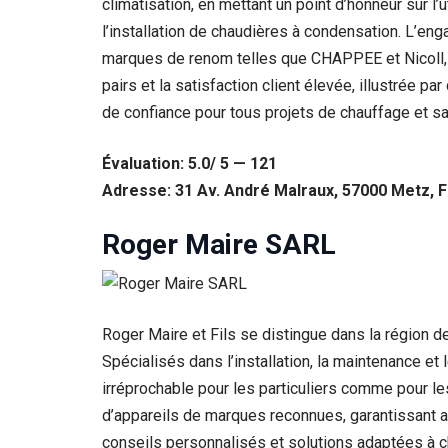
climatisation, en mettant un point d’honneur sur 
l’installation de chaudières à condensation. L’eng
Statistiques
Afin que
marques de renom telles que CHAPPEE et Nicoll, g
nous
pairs et la satisfaction client élevée, illustrée p
puissions
améliorer la
de confiance pour tous projets de chauffage et sa
fonctionnalité
et la structure
Évaluation: 5.0/ 5 — 121
du site Web,
en fonction
Adresse: 31 Av. André Malraux, 57000 Metz, 
de la façon
dont le site
Roger Maire SARL
Web est
utilisé.
Experience
Roger Maire et Fils se distingue dans la région 
Afin que notre
Spécialisés dans l’installation, la maintenance e
site Web
fonctionne
irréprochable pour les particuliers comme pour le
aussi bien que
d’appareils de marques reconnues, garantissant ai
possible lors
conseils personnalisés et solutions adaptées à ch
de votre visite.