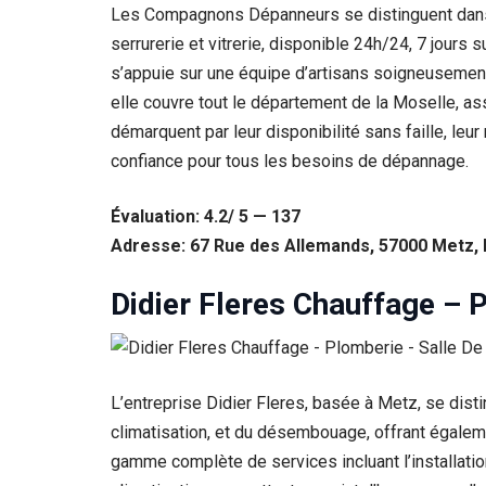
Les Compagnons Dépanneurs se distinguent dans l
serrurerie et vitrerie, disponible 24h/24, 7 jour
s’appuie sur une équipe d’artisans soigneusemen
elle couvre tout le département de la Moselle, a
démarquent par leur disponibilité sans faille, leur 
confiance pour tous les besoins de dépannage.
Évaluation: 4.2/ 5 — 137
Adresse: 67 Rue des Allemands, 57000 Metz,
Didier Fleres Chauffage – 
Nécessaire
Ces cookies ne
sont pas
facultatifs. Ils
sont
L’entreprise Didier Fleres, basée à Metz, se dist
nécessaires au
fonctionnement
climatisation, et du désembouage, offrant égalem
du site Web.
gamme complète de services incluant l’installatio