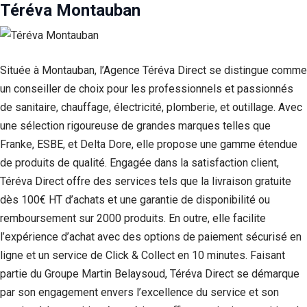
Téréva Montauban
Située à Montauban, l’Agence Téréva Direct se distingue comme
un conseiller de choix pour les professionnels et passionnés
de sanitaire, chauffage, électricité, plomberie, et outillage. Avec
une sélection rigoureuse de grandes marques telles que
Franke, ESBE, et Delta Dore, elle propose une gamme étendue
de produits de qualité. Engagée dans la satisfaction client,
Téréva Direct offre des services tels que la livraison gratuite
Nécessaire
dès 100€ HT d’achats et une garantie de disponibilité ou
Ces cookies ne
remboursement sur 2000 produits. En outre, elle facilite
sont pas
facultatifs. Ils
l’expérience d’achat avec des options de paiement sécurisé en
sont
ligne et un service de Click & Collect en 10 minutes. Faisant
nécessaires au
fonctionnement
partie du Groupe Martin Belaysoud, Téréva Direct se démarque
du site Web.
par son engagement envers l’excellence du service et son