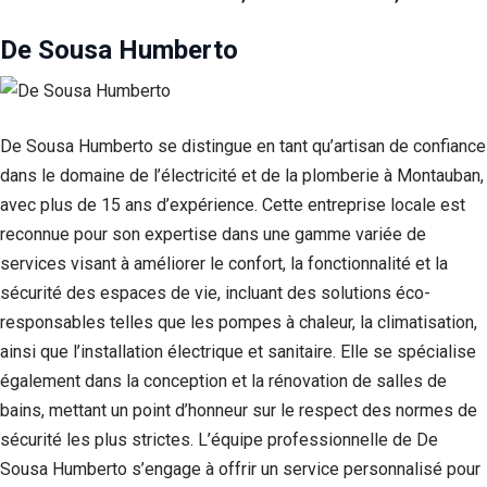
Si vous
refusez ces
De Sousa Humberto
cookies,
certaines
fonctionnalités
disparaîtront
du site Web.
De Sousa Humberto se distingue en tant qu’artisan de confiance
dans le domaine de l’électricité et de la plomberie à Montauban,
avec plus de 15 ans d’expérience. Cette entreprise locale est
Marketing
reconnue pour son expertise dans une gamme variée de
En partageant
votre intérêt et
services visant à améliorer le confort, la fonctionnalité et la
votre
sécurité des espaces de vie, incluant des solutions éco-
comportement
lorsque vous
responsables telles que les pompes à chaleur, la climatisation,
visitez notre
ainsi que l’installation électrique et sanitaire. Elle se spécialise
site, vous
augmentez les
également dans la conception et la rénovation de salles de
chances de
bains, mettant un point d’honneur sur le respect des normes de
voir du
sécurité les plus strictes. L’équipe professionnelle de De
contenu et des
offres
Sousa Humberto s’engage à offrir un service personnalisé pour
personnalisés.