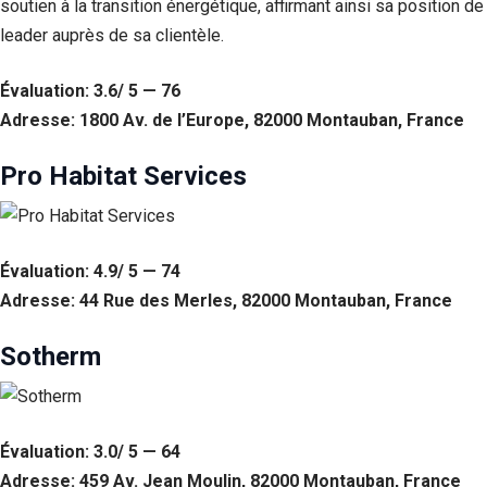
soutien à la transition énergétique, affirmant ainsi sa position de
leader auprès de sa clientèle.
Statistiques
Afin que
nous
Évaluation: 3.6/ 5 — 76
puissions
Adresse: 1800 Av. de l’Europe, 82000 Montauban, France
améliorer la
fonctionnalité
et la structure
Pro Habitat Services
du site Web,
en fonction
de la façon
dont le site
Web est
Évaluation: 4.9/ 5 — 74
utilisé.
Adresse: 44 Rue des Merles, 82000 Montauban, France
Sotherm
Experience
Afin que notre
site Web
fonctionne
aussi bien que
Évaluation: 3.0/ 5 — 64
possible lors
Adresse: 459 Av. Jean Moulin, 82000 Montauban, France
de votre visite.