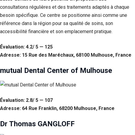
consultations régulières et des traitements adaptés à chaque
Statistiques
besoin spécifique. Ce centre se positionne ainsi comme une
Afin que
nous
référence dans la région pour sa qualité de soins, son
puissions
accessibilité financière et son emplacement pratique.
améliorer la
fonctionnalité
et la structure
Évaluation: 4.2/ 5 — 125
du site Web,
Adresse: 15 Rue des Maréchaux, 68100 Mulhouse, France
en fonction
de la façon
dont le site
mutual Dental Center of Mulhouse
Web est
utilisé.
Experience
Évaluation: 2.8/ 5 — 107
Afin que notre
Adresse: 64 Rue Franklin, 68200 Mulhouse, France
site Web
fonctionne
Dr Thomas GANGLOFF
aussi bien que
possible lors
de votre visite.