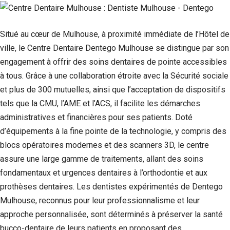
Situé au cœur de Mulhouse, à proximité immédiate de l’Hôtel de
ville, le Centre Dentaire Dentego Mulhouse se distingue par son
engagement à offrir des soins dentaires de pointe accessibles
à tous. Grâce à une collaboration étroite avec la Sécurité sociale
et plus de 300 mutuelles, ainsi que l’acceptation de dispositifs
tels que la CMU, l’AME et l’ACS, il facilite les démarches
administratives et financières pour ses patients. Doté
d’équipements à la fine pointe de la technologie, y compris des
Nécessaire
blocs opératoires modernes et des scanners 3D, le centre
Ces cookies ne
assure une large gamme de traitements, allant des soins
sont pas
fondamentaux et urgences dentaires à l’orthodontie et aux
facultatifs. Ils
sont
prothèses dentaires. Les dentistes expérimentés de Dentego
nécessaires au
Mulhouse, reconnus pour leur professionnalisme et leur
fonctionnement
du site Web.
approche personnalisée, sont déterminés à préserver la santé
bucco-dentaire de leurs patients en proposant des