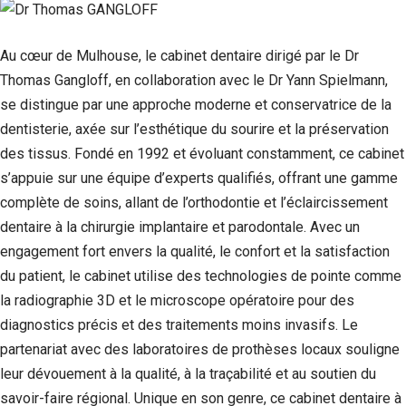
Si vous
refusez ces
cookies,
Au cœur de Mulhouse, le cabinet dentaire dirigé par le Dr
certaines
Thomas Gangloff, en collaboration avec le Dr Yann Spielmann,
fonctionnalités
disparaîtront
se distingue par une approche moderne et conservatrice de la
du site Web.
dentisterie, axée sur l’esthétique du sourire et la préservation
des tissus. Fondé en 1992 et évoluant constamment, ce cabinet
Marketing
s’appuie sur une équipe d’experts qualifiés, offrant une gamme
En partageant
complète de soins, allant de l’orthodontie et l’éclaircissement
votre intérêt et
dentaire à la chirurgie implantaire et parodontale. Avec un
votre
comportement
engagement fort envers la qualité, le confort et la satisfaction
lorsque vous
du patient, le cabinet utilise des technologies de pointe comme
visitez notre
site, vous
la radiographie 3D et le microscope opératoire pour des
augmentez les
diagnostics précis et des traitements moins invasifs. Le
chances de
partenariat avec des laboratoires de prothèses locaux souligne
voir du
contenu et des
leur dévouement à la qualité, à la traçabilité et au soutien du
offres
savoir-faire régional. Unique en son genre, ce cabinet dentaire à
personnalisés.