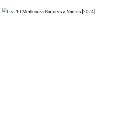
Nécessaire
Ces cookies ne
sont pas
facultatifs. Ils
sont
nécessaires au
fonctionnement
du site Web.