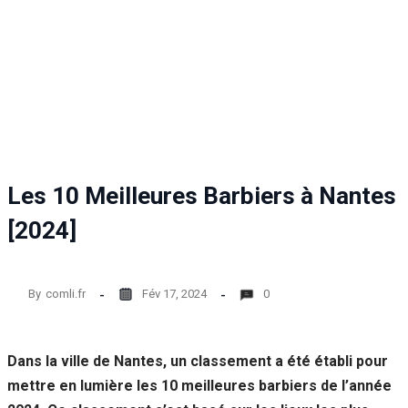
Statistiques
Afin que
nous
puissions
améliorer la
fonctionnalité
et la structure
du site Web,
en fonction
de la façon
Les 10 Meilleures Barbiers à Nantes
dont le site
Web est
[2024]
utilisé.
By
comli.fr
Fév 17, 2024
0
Experience
Afin que notre
site Web
fonctionne
Dans la ville de Nantes, un classement a été établi pour
aussi bien que
mettre en lumière les 10 meilleures barbiers de l’année
possible lors
de votre visite.