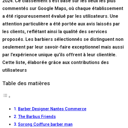
2024. Ce classement s’est basé sur les lieux les plus
Si vous
commentés sur Google Maps, où chaque établissement
refusez ces
cookies,
a été rigoureusement évalué par les utilisateurs. Une
certaines
attention particulière a été portée aux avis laissés par
fonctionnalités
disparaîtront
les clients, reflétant ainsi la qualité des services
du site Web.
proposés. Les barbiers sélectionnés se distinguent non
seulement par leur savoir-faire exceptionnel mais aussi
par l’expérience unique qu’ils offrent à leur clientèle.
Marketing
En partageant
Cette liste, élaborée grâce aux contributions des
votre intérêt et
utilisateurs
votre
comportement
Table des matières
lorsque vous
visitez notre
site, vous
augmentez les
chances de
Barber Designer Nantes Commerce
voir du
contenu et des
The Barbus Friends
offres
Sorong Coiffure barber man
personnalisés.