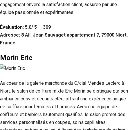
engagement envers la satisfaction client, assurée par une
Si vous
refusez ces
équipe passionnée et expérimentée.
cookies,
certaines
fonctionnalités
Évaluation: 5.0/ 5 — 309
disparaîtront
Adresse: 8 All. Jean Sauvaget appartement 7, 79000 Niort,
du site Web.
France
Morin Eric
Marketing
En partageant
votre intérêt et
votre
comportement
Au coeur de la galerie marchande du C/cial Mendès Leclerc à
lorsque vous
visitez notre
Niort, le salon de coiffure mixte Eric Morin se distingue par son
site, vous
ambiance cosy et décontractée, offrant une expérience unique
augmentez les
de coiffure pour femmes et hommes. Avec une équipe de
chances de
voir du
coiffeurs et barbiers hautement qualifiés, le salon promet des
contenu et des
services personnalisés en coupes, soins capillaires,
offres
personnalisés.