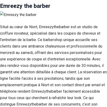
Emreezy the barber
Statistiques
Afin que
nous
puissions
améliorer la
Situé au cœur de Niort, Emreezythebarber est un studio de
fonctionnalité
coiffure novateur, spécialisé dans les coupes de cheveux et
et la structure
l’entretien de la barbe. Ce barbershop unique accueille ses
du site Web,
en fonction
clients dans une ambiance chaleureuse et professionnelle du
de la façon
mercredi au samedi, offrant des services personnalisés pour
dont le site
Web est
une expérience de coupe et d’entretien exceptionnelle. Avec
utilisé.
des rendez-vous disponibles pour une durée de 30 minutes, il
garantit une attention détaillée à chaque client. La réservation en
ligne facilite l’accès à ses prestations, tandis que son
Experience
Afin que notre
emplacement pratique à Niort et son contact direct par email et
site Web
téléphone rendent Emreezythebarber facilement accessible
fonctionne
aussi bien que
pour tous ceux qui cherchent à rafraîchir leur look. Ce qui
possible lors
distingue Emreezythebarber de ses concurrents, c’est son
de votre visite.