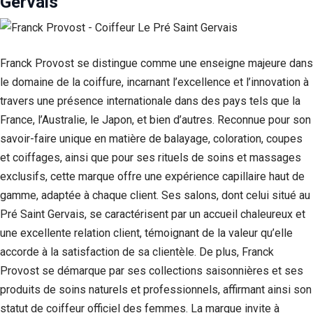
Gervais
Si vous
refusez ces
cookies,
certaines
Franck Provost se distingue comme une enseigne majeure dans
fonctionnalités
disparaîtront
le domaine de la coiffure, incarnant l’excellence et l’innovation à
du site Web.
travers une présence internationale dans des pays tels que la
France, l’Australie, le Japon, et bien d’autres. Reconnue pour son
Marketing
savoir-faire unique en matière de balayage, coloration, coupes
En partageant
et coiffages, ainsi que pour ses rituels de soins et massages
votre intérêt et
exclusifs, cette marque offre une expérience capillaire haut de
votre
comportement
gamme, adaptée à chaque client. Ses salons, dont celui situé au
lorsque vous
Pré Saint Gervais, se caractérisent par un accueil chaleureux et
visitez notre
site, vous
une excellente relation client, témoignant de la valeur qu’elle
augmentez les
accorde à la satisfaction de sa clientèle. De plus, Franck
chances de
Provost se démarque par ses collections saisonnières et ses
voir du
contenu et des
produits de soins naturels et professionnels, affirmant ainsi son
offres
statut de coiffeur officiel des femmes. La marque invite à
personnalisés.