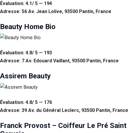
Évaluation: 4.1/ 5 — 194
Statistiques
Adresse: 56 Av. Jean Lolive, 93500 Pantin, France
Afin que
nous
Beauty Home Bio
puissions
améliorer la
fonctionnalité
et la structure
du site Web,
Évaluation: 4.8/ 5 — 193
en fonction
Adresse: 7 Av. Edouard Vaillant, 93500 Pantin, France
de la façon
dont le site
Web est
Assirem Beauty
utilisé.
Experience
Évaluation: 4.8/ 5 — 176
Afin que notre
site Web
Adresse: 39 Av. du Général Leclerc, 93500 Pantin, France
fonctionne
aussi bien que
Franck Provost – Coiffeur Le Pré Saint
possible lors
de votre visite.