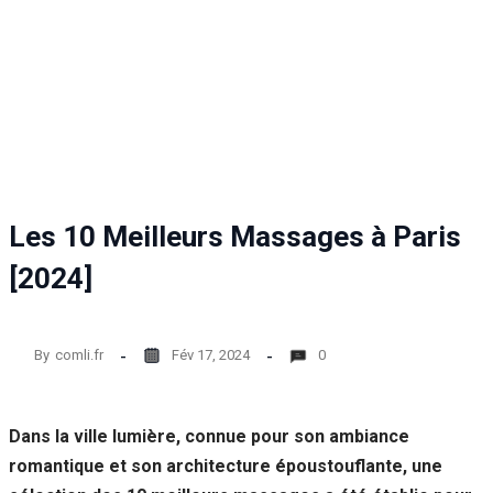
Statistiques
Afin que
nous
puissions
améliorer la
fonctionnalité
et la structure
du site Web,
en fonction
de la façon
Les 10 Meilleurs Massages à Paris
dont le site
Web est
[2024]
utilisé.
By
comli.fr
Fév 17, 2024
0
Experience
Afin que notre
site Web
fonctionne
Dans la ville lumière, connue pour son ambiance
aussi bien que
romantique et son architecture époustouflante, une
possible lors
de votre visite.