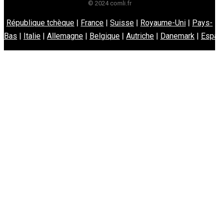
© 2024 comli.fr
République tchèque
|
France
|
Suisse
|
Royaume-Uni
|
Pays-
Bas
|
Italie
|
Allemagne
|
Belgique
|
Autriche
|
Danemark
|
Espa