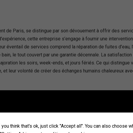
 de Paris, se distingue par son dévouement à offrir des servic
’expérience, cette entreprise s’engage à fournir une interventio
r éventail de services comprend la réparation de fuites d’eau, l’i
bain, le tout couvert par une garantie décennale. La satisfaction
joration les soirs, week-ends, et jours fériés. Ce qui distingue 
lle, et leur volonté de créer des échanges humains chaleureux ave
ce
you think that's ok, just click "Accept all". You can also choose 