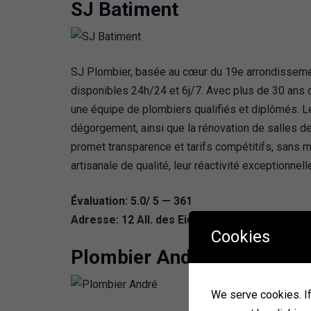
SJ Batiment
SJ Plombier, basée au cœur du 19e arrondissement
disponibles 24h/24 et 6j/7. Avec plus de 30 ans d
une équipe de plombiers qualifiés et diplômés. Leu
dégorgement, ainsi que la rénovation de salles de 
promet transparence et tarifs compétitifs, sans ma
artisanale de qualité, leur réactivité exceptionne
Évaluation: 5.0/ 5 — 361
Adresse: 12 All. des Eiders, 75019 Paris, Fran
Cookies
Plombier André
We serve cookies. If 